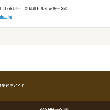
目2番14号 新槙町ビル別館第一 2階
lus.jp/
営業代行ガイド