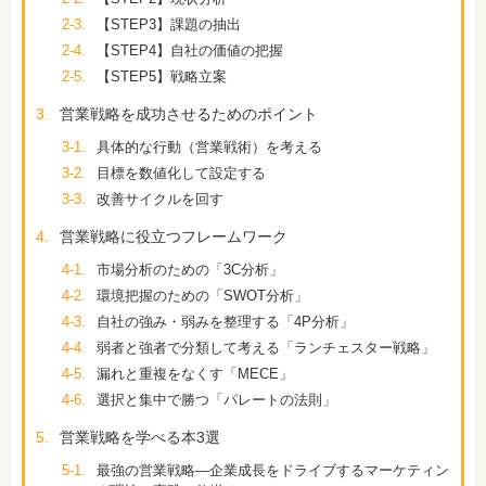
2-3.
【STEP3】課題の抽出
2-4.
【STEP4】自社の価値の把握
2-5.
【STEP5】戦略立案
3.
営業戦略を成功させるためのポイント
3-1.
具体的な行動（営業戦術）を考える
3-2.
目標を数値化して設定する
3-3.
改善サイクルを回す
4.
営業戦略に役立つフレームワーク
4-1.
市場分析のための「3C分析」
4-2.
環境把握のための「SWOT分析」
4-3.
自社の強み・弱みを整理する「4P分析」
4-4.
弱者と強者で分類して考える「ランチェスター戦略」
4-5.
漏れと重複をなくす「MECE」
4-6.
選択と集中で勝つ「パレートの法則」
5.
営業戦略を学べる本3選
5-1.
最強の営業戦略―企業成長をドライブするマーケティン