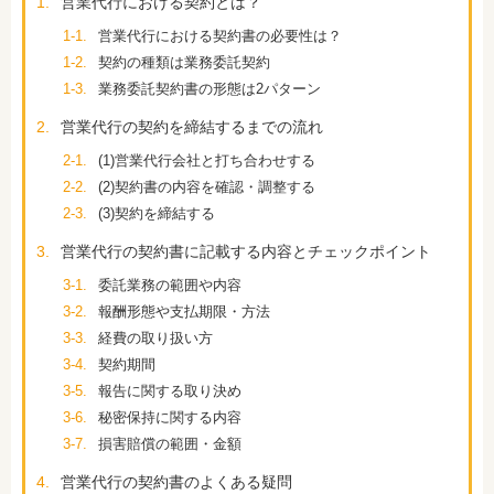
1.
営業代行における契約とは？
1-1.
営業代行における契約書の必要性は？
1-2.
契約の種類は業務委託契約
1-3.
業務委託契約書の形態は2パターン
2.
営業代行の契約を締結するまでの流れ
2-1.
(1)営業代行会社と打ち合わせする
2-2.
(2)契約書の内容を確認・調整する
2-3.
(3)契約を締結する
3.
営業代行の契約書に記載する内容とチェックポイント
3-1.
委託業務の範囲や内容
3-2.
報酬形態や支払期限・方法
3-3.
経費の取り扱い方
3-4.
契約期間
3-5.
報告に関する取り決め
3-6.
秘密保持に関する内容
3-7.
損害賠償の範囲・金額
4.
営業代行の契約書のよくある疑問