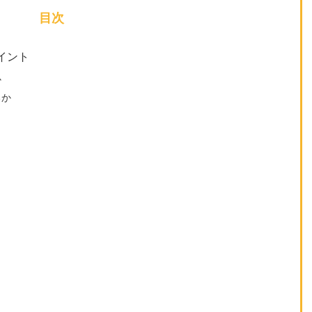
目次
イント
か
るか