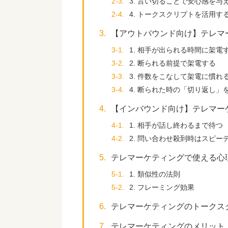
2-3.
3. 言い切ることで安心感を与
2-4.
4. トークスクリプトを活用す
3.
【アウトバウンド向け】テレマ
3-1.
1. 相手が出られる時間に架電
3-2.
2. 断られる前提で架電する
3-3.
3. 件数をこなして架電に慣れ
3-4.
4. 断られた時の「切り返し」
4.
【インバウンド向け】テレマー
4-1.
1. 相手が話し終わるまで待つ
4-2.
2. 問い合わせ殺到時はスピー
5.
テレマーケティングで使える心
5-1.
1. 類似性の法則
5-2.
2. フレーミング効果
6.
テレマーケティングのトークス
7.
テレマーケティングのメリット