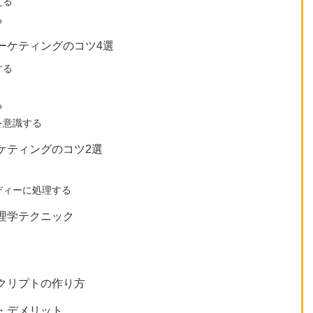
える
る
ーケティングのコツ4選
する
る
を意識する
ケティングのコツ2選
ディーに処理する
理学テクニック
クリプトの作り方
・デメリット