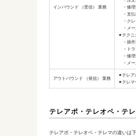
・注文
インバウンド （受信） 業務
・修理
・支払
・クレ
・メー
⚫︎テク
・操作
・トラ
・修理
・メー
⚫︎テレア
アウトバウンド （発信） 業務
⚫︎テレ
テレアポ・テレオペ・テレ
テレアポ・テレオペ・テレマの違いは