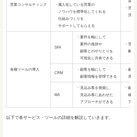
成果を
営業コンサルティング
・属人化している営業の
・営業
ノウハウを標準化してくれる
洗い出
仕組みづくりを
サポートしてもらえる
・案件を軸にして
案件の進捗や
・営業
SFA
顧客とのやりとりを
解消
可視化し共有できる
各種ツールの導入
・顧客を軸にして
・顧客
CRM
顧客情報を管理できる
良好な
・見込み客を発掘し、
・顧客
MA
見込み客にあわせた
確度の
アプローチができる
アプロ
以下で各サービス・ツールの詳細を解説していきます。