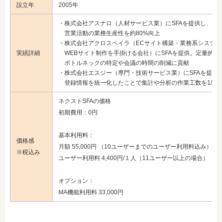
設立年
2005年
・株式会社アスナロ（人材サービス業）にSFAを提供し、
営業活動の業務生産性を約80%向上
・株式会社アクロスペイラ（ECサイト構築・業務系システム
実績詳細
WEBサイト制作を手掛ける会社）にSFAを提供。定量的な
ボトルネックの特定や会議の時間の削減に貢献
・株式会社エスジー（専門・技術サービス業）にSFAを提供
登録情報を統一化したことで集計や分析の作業工数を1/2
ネクストSFAの価格
初期費用：0円
基本利用料：
価格感
月額 55,000円 （10ユーザーまでのユーザー利用料込み）
※税込み
ユーザー利用料 4,400円/１人（11ユーザー以上の場合）
オプション：
MA機能利用料 33,000円