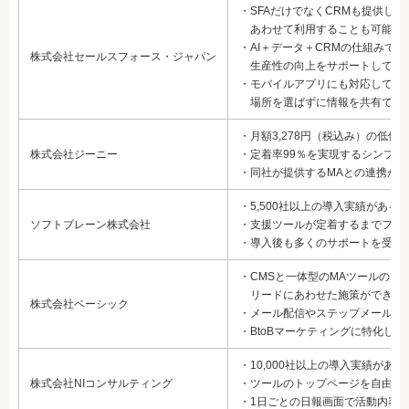
・SFAだけでなくCRMも提供し
あわせて利用することも可能
・AI＋データ＋CRMの仕組みで
株式会社セールスフォース・ジャパン
生産性の向上をサポートしてく
・モバイルアプリにも対応してい
場所を選ばずに情報を共有でき
・月額3,278円（税込み）の低価
株式会社ジーニー
・定着率99％を実現するシンプル
・同社が提供するMAとの連携が
・5,500社以上の導入実績がある
ソフトブレーン株式会社
・支援ツールが定着するまでフォ
・導入後も多くのサポートを受け
・CMSと一体型のMAツールのた
リードにあわせた施策ができる
株式会社ベーシック
・メール配信やステップメールな
・BtoBマーケティングに特化し
・10,000社以上の導入実績がある
株式会社NIコンサルティング
・ツールのトップページを自由に
・1日ごとの日報画面で活動内容