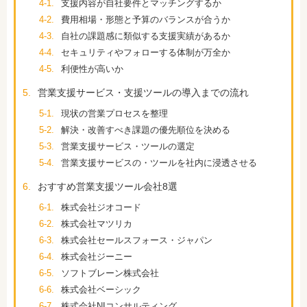
4-1.
支援内容が自社要件とマッチングするか
4-2.
費用相場・形態と予算のバランスが合うか
4-3.
自社の課題感に類似する支援実績があるか
4-4.
セキュリティやフォローする体制が万全か
4-5.
利便性が高いか
5.
営業支援サービス・支援ツールの導入までの流れ
5-1.
現状の営業プロセスを整理
5-2.
解決・改善すべき課題の優先順位を決める
5-3.
営業支援サービス・ツールの選定
5-4.
営業支援サービスの・ツールを社内に浸透させる
6.
おすすめ営業支援ツール会社8選
6-1.
株式会社ジオコード
6-2.
株式会社マツリカ
6-3.
株式会社セールスフォース・ジャパン
6-4.
株式会社ジーニー
6-5.
ソフトブレーン株式会社
6-6.
株式会社ベーシック
6-7.
株式会社NIコンサルティング