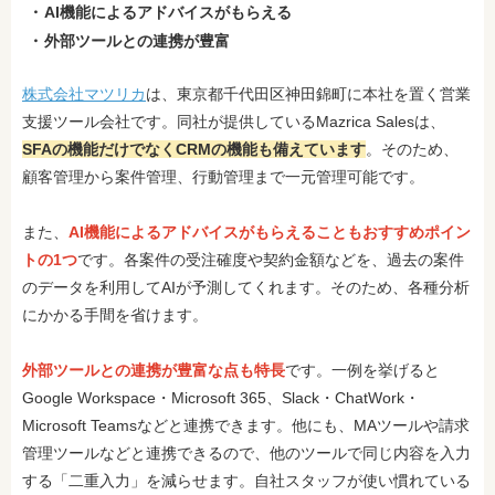
AI機能によるアドバイスがもらえる
外部ツールとの連携が豊富
株式会社マツリカ
は、東京都千代田区神田錦町に本社を置く営業
支援ツール会社です。同社が提供しているMazrica Salesは、
SFAの機能だけでなくCRMの機能も備えています
。そのため、
顧客管理から案件管理、行動管理まで一元管理可能です。
また、
AI機能によるアドバイスがもらえることもおすすめポイン
トの1つ
です。各案件の受注確度や契約金額などを、過去の案件
のデータを利用してAIが予測してくれます。そのため、各種分析
にかかる手間を省けます。
外部ツールとの連携が豊富な点も特長
です。一例を挙げると
Google Workspace・Microsoft 365、Slack・ChatWork・
Microsoft Teamsなどと連携できます。他にも、MAツールや請求
管理ツールなどと連携できるので、他のツールで同じ内容を入力
する「二重入力」を減らせます。自社スタッフが使い慣れている