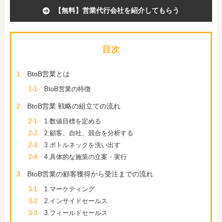
【無料】営業代行会社を紹介してもらう
目次
1.
BtoB営業とは
1-1.
BtoB営業の特徴
2.
BtoB営業 戦略の組立ての流れ
2-1.
1.数値目標を定める
2-2.
2.顧客、自社、競合を分析する
2-3.
3.ボトルネックを洗い出す
2-4.
4.具体的な施策の立案・実行
3.
BtoB営業の顧客獲得から受注までの流れ
3-1.
1.マーケティング
3-2.
2.インサイドセールス
3-3.
3.フィールドセールス