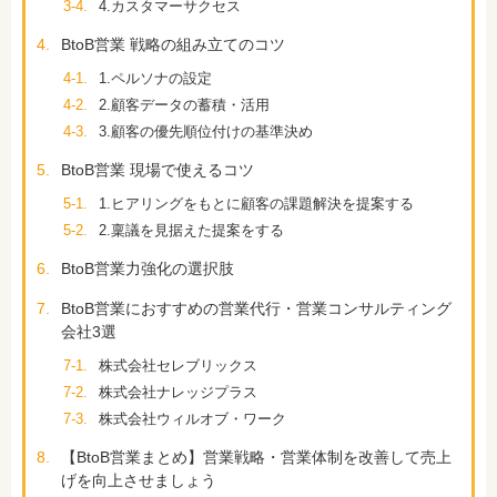
3-4.
4.カスタマーサクセス
4.
BtoB営業 戦略の組み立てのコツ
4-1.
1.ペルソナの設定
4-2.
2.顧客データの蓄積・活用
4-3.
3.顧客の優先順位付けの基準決め
5.
BtoB営業 現場で使えるコツ
5-1.
1.ヒアリングをもとに顧客の課題解決を提案する
5-2.
2.稟議を見据えた提案をする
6.
BtoB営業力強化の選択肢
7.
BtoB営業におすすめの営業代行・営業コンサルティング
会社3選
7-1.
株式会社セレブリックス
7-2.
株式会社ナレッジプラス
7-3.
株式会社ウィルオブ・ワーク
8.
【BtoB営業まとめ】営業戦略・営業体制を改善して売上
げを向上させましょう