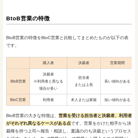
BtoB営業の特徴
BtoB営業の特徴をBtoC営業と比較してまとめたものが以下の表
です。
購入者
決裁者
営業期間
決裁者
担当者
BtoB営業
※利用者と異なる
長い傾向がある
または上長
場合が多い
BtoC営業
利用者
本人または家族
短い傾向がある
BtoB営業の大きな特徴は、
営業を受ける担当者と決裁者、利用者
がそれぞれ異なるケースがある点
です。営業をかけた相手から決
裁権を持つ上司へ報告・相談し、稟議ののち決裁というプロセス