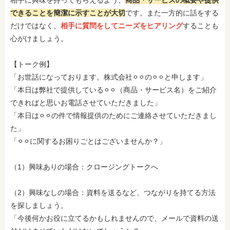
相手に興味を持ってもらえるよう、
商品・サービスの概要や提供
できることを簡潔に示すことが大切
です。また一方的に話をする
だけではなく、
相手に質問をしてニーズをヒアリング
することも
心がけましょう。
【トーク例】
「お世話になっております。株式会社⚪︎⚪︎の⚪︎⚪︎と申します」
「本日は弊社で提供している⚪︎⚪︎（商品・サービス名）をご紹介
できればと思いお電話させていただきました」
「本日は⚪︎⚪︎の件で情報提供のためにご連絡させていただきまし
た」
「⚪︎⚪︎に関するお困りごとはございませんか？」
（1）興味ありの場合：クロージングトークへ
（2）興味なしの場合：資料を送るなど、つながりを持てる方法
を探しましょう。
「今後何かお役に立てるかもしれませんので、メールで資料の送