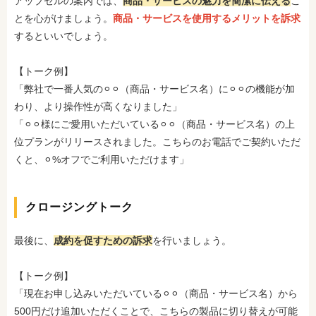
アップセルの案内では、
商品・サービスの魅力を簡潔に伝える
こ
とを心がけましょう。
商品・サービスを使用するメリットを訴求
するといいでしょう。
【トーク例】
「弊社で一番人気の⚪︎⚪︎（商品・サービス名）に⚪︎⚪︎の機能が加
わり、より操作性が高くなりました」
「⚪︎⚪︎様にご愛用いただいている⚪︎⚪︎（商品・サービス名）の上
位プランがリリースされました。こちらのお電話でご契約いただ
くと、⚪︎%オフでご利用いただけます」
クロージングトーク
最後に、
成約を促すための訴求
を行いましょう。
【トーク例】
「現在お申し込みいただいている⚪︎⚪︎（商品・サービス名）から
500円だけ追加いただくことで、こちらの製品に切り替えが可能