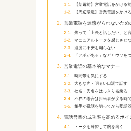
1-1.
【架電前】営業電話をかける
1-2.
【周辺環境】営業電話をかけ
2.
営業電話を迷惑がられないため
2-1.
焦って「上長と話したい」と
2-2.
マニュアルトークを感じさせ
2-3.
過度に不安を煽らない
2-4.
「アポがある」などとウソを
3.
営業電話の基本的なマナー
3-1.
時間帯を気にする
3-2.
大きな声・明るい口調で話す
3-3.
社名・氏名をはっきり名乗る
3-4.
不在の場合は担当者が戻る時
3-5.
相手が電話を切ってから受話
4.
電話営業の成功率を高めるポイ
4-1.
トークを練習して腕を磨く