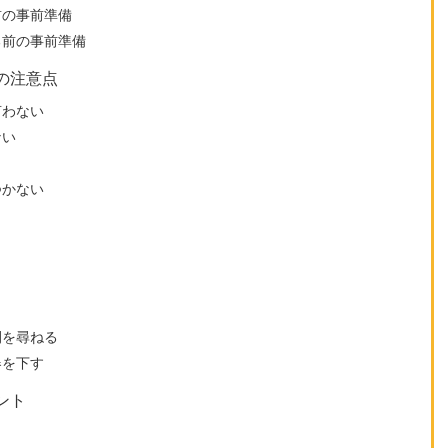
前の事前準備
る前の事前準備
の注意点
言わない
ない
つかない
間を尋ねる
器を下す
ント