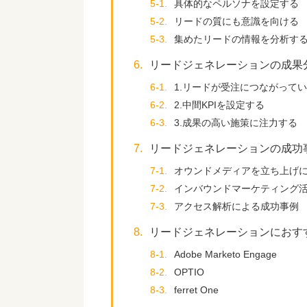
5-1.
具体的なペルソナを設定する
5-2.
リードの質にも意識を向ける
5-3.
集めたリードの情報を分析す
6.
リードジェネレーションの成果
6-1.
1.リードが受注につながって
6-2.
2.中間KPIを設定する
6-3.
3.成果の高い施策に注力する
7.
リードジェネレーションの成功
7-1.
オウンドメディアを立ち上げ
7-2.
インバウンドマーケティング
7-3.
アクセス解析による成功事例
8.
リードジェネレーションにおす
8-1.
Adobe Marketo Engage
8-2.
OPTIO
8-3.
ferret One