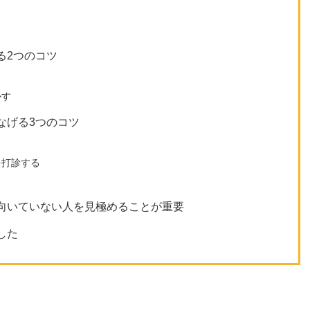
る2つのコツ
かす
なげる3つのコツ
を打診する
く
向いていない人を見極めることが重要
した