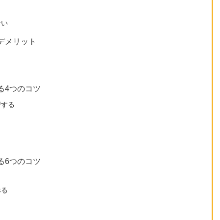
ない
デメリット
る4つのコツ
習する
る6つのコツ
べる