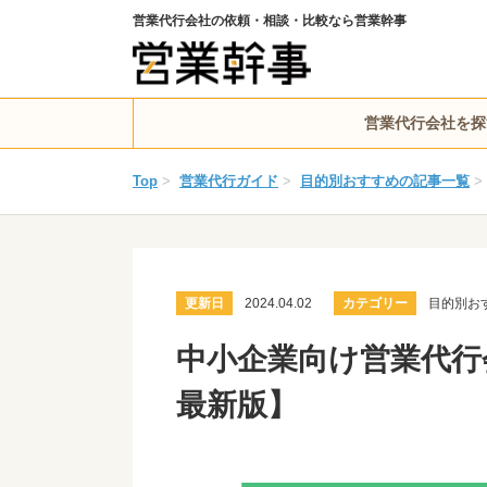
営業代行会社の依頼・相談・比較なら営業幹事
営業代行会社を探
Top
>
営業代行ガイド
>
目的別おすすめの記事一覧
>
更新日
2024.04.02
カテゴリー
目的別お
中小企業向け営業代行会
最新版】