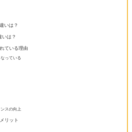
の違いは？
違いは？
されている理由
くなっている
と
マンスの向上
るメリット