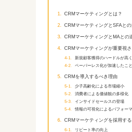
1.
CRMマーケティングとは？
2.
CRMマーケティングとSFAと
3.
CRMマーケティングとMAとの
4.
CRMマーケティングが重要視
4-1.
新規顧客獲得のハードルが高
4-2.
ペーパーレス化が加速したこ
5.
CRMを導入するべき理由
5-1.
少子高齢化による市場縮小
5-2.
消費者による価値観の多様化
5-3.
インサイドセールスの登場
5-4.
情報の可視化によるパフォー
6.
CRMマーケティングを採用す
6-1.
リピート率の向上