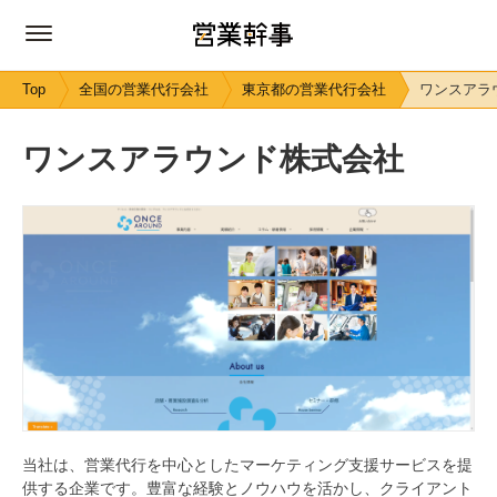
Top
全国の営業代行会社
東京都の営業代行会社
ワンスアラ
ワンスアラウンド株式会社
当社は、営業代行を中心としたマーケティング支援サービスを提
供する企業です。豊富な経験とノウハウを活かし、クライアント