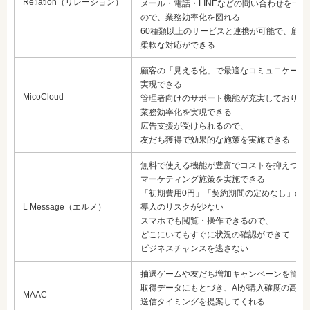
Re:lation（リレーション）
メール・電話・LINEなどの問い合わせを一
ので、業務効率化を図れる
60種類以上のサービスと連携が可能で、顧客
柔軟な対応ができる
顧客の「見える化」で最適なコミュニケーシ
実現できる
MicoCloud
管理者向けのサポート機能が充実しており、
業務効率化を実現できる
広告支援が受けられるので、
友だち獲得で効果的な施策を実施できる
無料で使える機能が豊富でコストを抑えつつ
マーケティング施策を実施できる
「初期費用0円」「契約期間の定めなし」の
L Message（エルメ）
導入のリスクが少ない
スマホでも閲覧・操作できるので、
どこにいてもすぐに状況の確認ができて
ビジネスチャンスを逃さない
抽選ゲームや友だち増加キャンペーンを簡単
取得データにもとづき、AIが購入確度の高い
MAAC
送信タイミングを提案してくれる