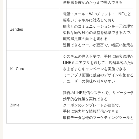
使用感を確かめたうえで導入できる
電話・メール・Webチャット・LINEなど
幅広いチャネルに対応しており、
顧客とのコミュニケーションを一元管理でき
Zendes
柔軟な顧客対応の基盤を構築できるので、
顧客満足度の向上を図れる
連携できるツールが豊富で、幅広い施策を実
システムの導入不要で、手軽に顧客管理がで
LINEミニアプリを通じて、店舗集客のための
Kit-Curu
さまざまなキャンペーンを実施できる
ミニアプリ画面に独自のデザインを施せるの
、ユーザーの興味を引きやすい
独自のLINE配信システムで、リピーター獲
効果的な施策を実施できる
Ziinie
クーポンのテンプレートが豊富で、
手軽に魅力的な情報配信ができる
取得データは他のマーケティングツールと連