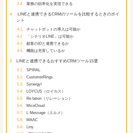
3-4.
業務の効率化を実現できる
4.
LINEと連携できるCRMのツールを比較するときのポイ
ント
4-1.
チャットボットの導入は可能か
4-2.
「シナリオLINE」は可能か
4-3.
顧客のIDと連携できるか
4-4.
機能は充実しているか
5.
LINEと連携できるおすすめCRMツール15選
5-1.
SPIRAL
5-2.
CustomerRings
5-3.
Synergy!
5-4.
LOYCUS（ロイカス）
5-5.
Re:lation（リレーション）
5-6.
MicoCloud
5-7.
L Message（エルメ）
5-8.
MAAC
5-9.
Liny