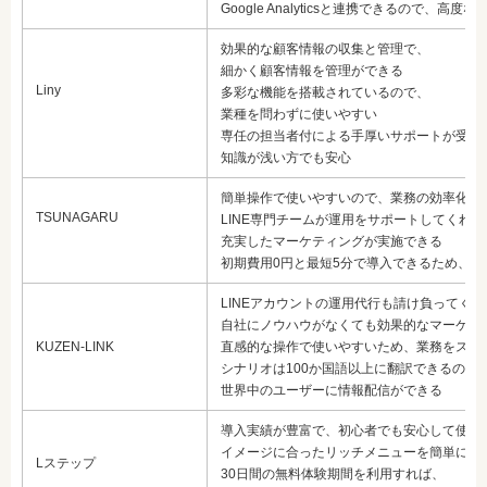
Google Analyticsと連携できるので、高
効果的な顧客情報の収集と管理で、
細かく顧客情報を管理ができる
Liny
多彩な機能を搭載されているので、
業種を問わずに使いやすい
専任の担当者付による手厚いサポートが受け
知識が浅い方でも安心
簡単操作で使いやすいので、業務の効率化を
TSUNAGARU
LINE専門チームが運用をサポートしてくれ
充実したマーケティングが実施できる
初期費用0円と最短5分で導入できるため、
LINEアカウントの運用代行も請け負ってく
自社にノウハウがなくても効果的なマーケテ
KUZEN-LINK
直感的な操作で使いやすいため、業務をスム
シナリオは100か国語以上に翻訳できるので
世界中のユーザーに情報配信ができる
導入実績が豊富で、初心者でも安心して使え
イメージに合ったリッチメニューを簡単につ
Lステップ
30日間の無料体験期間を利用すれば、