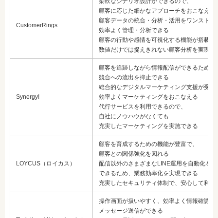
柔軟なシナリオ設計ができるので、
顧客に応じた細かなアプローチをおこなえる
顧客データの統合・分析・活用をワンストッ
CustomerRings
効率よく管理・分析できる
顧客の行動や感情を可視化する機能が搭載さ
数値だけでは捉えきれない顧客分析を実現で
顧客を追跡しながら情報配信ができるため、
競合への流出を抑止できる
総合的なデジタルマーケティング支援が受け
Synergy!
効率よくマーケティングをおこなえる
代行サービスを利用できるので、
自社にノウハウがなくても
充実したマーケティングを実施できる
顧客を育成するための機能が豊富で、
顧客との関係強化を図れる
LOYCUS（ロイカス）
配信以外のさまざまなLINE運用を自動化＆可
できるため、業務効率化を実現できる
充実したセキュリティ体制で、安心して利用
操作画面が扱いやすく、効率よく情報確認と
メッセージ送信ができる