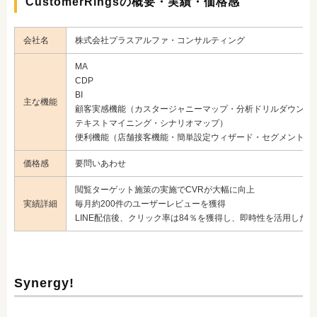
CustomerRingsの概要・実績・価格感
会社名
株式会社プラスアルファ・コンサルティング
MA
CDP
BI
主な機能
顧客実感機能（カスタージャニーマップ・分析ドリルダウン・
テキストマイニング・シナリオマップ）
便利機能（店舗接客機能・簡単設定ウィザード・セグメント管
価格感
要問いあわせ
閲覧ターゲット施策の実施でCVRが大幅に向上
実績詳細
毎月約200件のユーザーレビューを獲得
LINE配信後、クリック率は84％を獲得し、即時性を活用した
Synergy!