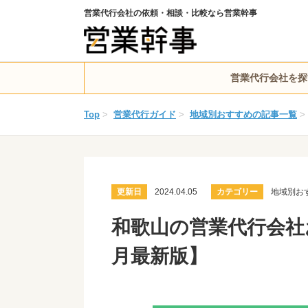
営業代行会社の依頼・相談・比較なら営業幹事
営業代行会社を探
Top
>
営業代行ガイド
>
地域別おすすめの記事一覧
>
更新日
2024.04.05
カテゴリー
地域別お
和歌山の営業代行会社お
月最新版】