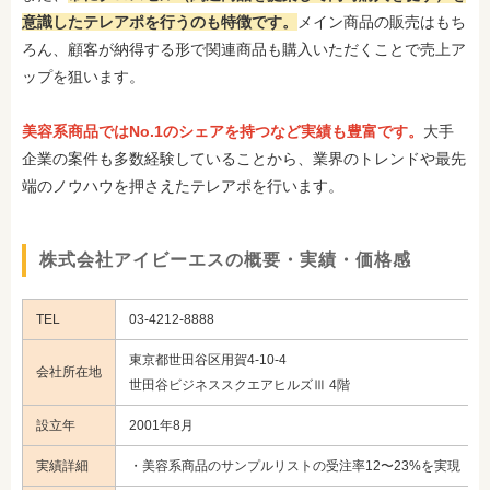
意識したテレアポを行うのも特徴です。
メイン商品の販売はもち
ろん、顧客が納得する形で関連商品も購入いただくことで売上ア
ップを狙います。
美容系商品ではNo.1のシェアを持つなど実績も豊富です。
大手
企業の案件も多数経験していることから、業界のトレンドや最先
端のノウハウを押さえたテレアポを行います。
株式会社アイビーエスの概要・実績・価格感
TEL
03-4212-8888
東京都世田谷区用賀4-10-4
会社所在地
世田谷ビジネススクエアヒルズⅢ 4階
設立年
2001年8月
実績詳細
・美容系商品のサンプルリストの受注率12〜23%を実現