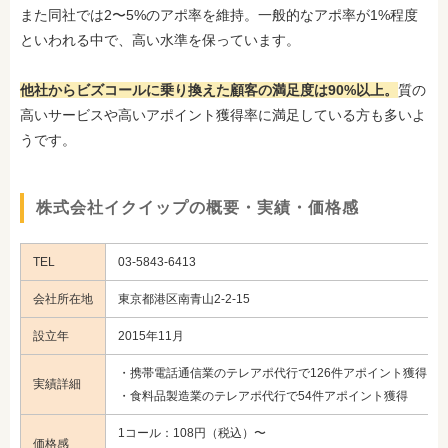
また同社では2〜5%のアポ率を維持。一般的なアポ率が1%程度
といわれる中で、高い水準を保っています。
他社からビズコールに乗り換えた顧客の満足度は90%以上。
質の
高いサービスや高いアポイント獲得率に満足している方も多いよ
うです。
株式会社イクイップの概要・実績・価格感
TEL
03-5843-6413
会社所在地
東京都港区南青山2-2-15
設立年
2015年11月
・携帯電話通信業のテレアポ代行で126件アポイント獲得
実績詳細
・食料品製造業のテレアポ代行で54件アポイント獲得
1コール：108円（税込）〜
価格感