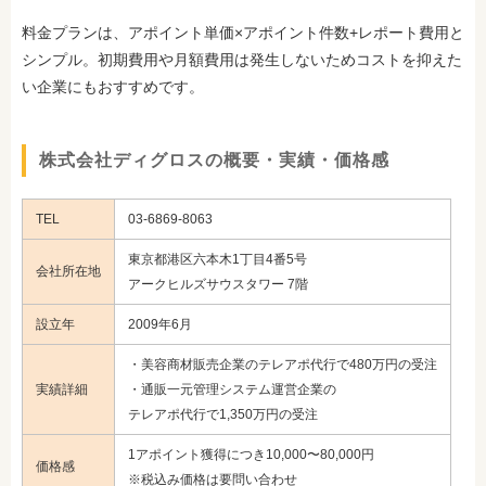
料金プランは、アポイント単価×アポイント件数+レポート費用と
シンプル。初期費用や月額費用は発生しないためコストを抑えた
い企業にもおすすめです。
株式会社ディグロスの概要・実績・価格感
TEL
03-6869-8063
東京都港区六本木1丁目4番5号
会社所在地
アークヒルズサウスタワー 7階
設立年
2009年6月
・美容商材販売企業のテレアポ代行で480万円の受注
実績詳細
・通販一元管理システム運営企業の
テレアポ代行で1,350万円の受注
1アポイント獲得につき10,000〜80,000円
価格感
※税込み価格は要問い合わせ