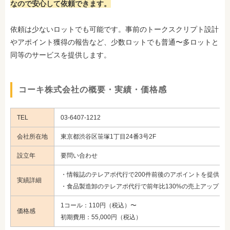
なので安心して依頼できます。
依頼は少ないロットでも可能です。事前のトークスクリプト設計
やアポイント獲得の報告など、少数ロットでも普通〜多ロットと
同等のサービスを提供します。
コーキ株式会社の概要・実績・価格感
TEL
03-6407-1212
会社所在地
東京都渋谷区笹塚1丁目24番3号2F
設立年
要問い合わせ
・情報誌のテレアポ代行で200件前後のアポイントを提供
実績詳細
・食品製造卸のテレアポ代行で前年比130%の売上アップ
1コール：110円（税込）〜
価格感
初期費用：55,000円（税込）