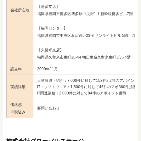
【博多支店】
会社所在地
福岡県福岡市博多区博多駅中央街1-1 新幹線博多ビル7階
【福岡センター】
福岡県福岡市中央区渡辺通5-23-8 サンライトビル 5階・7階
【久留米支店】
福岡県久留米市東町38-44 朝日生命久留米東町ビル 4階
設立年
2000年11月
人材派遣・紹介：7,000件に対して153件2.2％のアポイント
実績詳細
IT・ソフトウエア：1,500件に対して45件のアポ360件担当
IT関連業務：2,000件に対して84件のアポイント獲得
価格感
要問い合わせ
※税込み
株式会社グローバルステージ