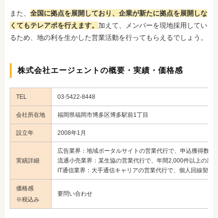
また、
全国に拠点を展開しており、企業が新たに拠点を展開しな
くてもテレアポを行えます。
加えて、メンバーを現地採用してい
るため、地の利を生かした営業活動を行ってもらえるでしょう。
株式会社エージェントの概要・実績・価格感
TEL
03-5422-8448
会社所在地
福岡県福岡市博多区博多駅前1丁目
設立年
2008年1月
広告業界：地域ポータルサイトの営業代行で、申込獲得数が
実績詳細
流通小売業界：某生協の営業代行で、年間2,000件以上の新
IT通信業界：大手通信キャリアの営業代行で、個人回線契約累計
価格感
要問い合わせ
※税込み