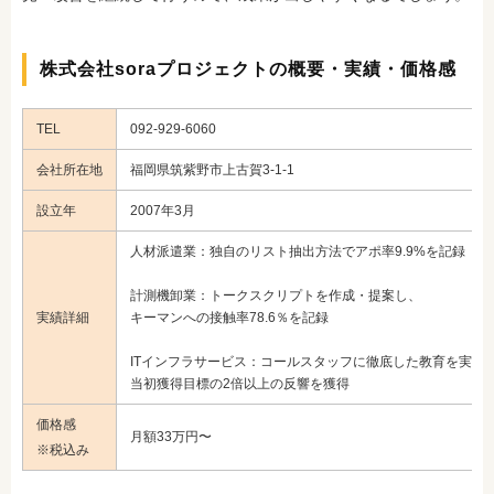
株式会社soraプロジェクトの概要・実績・価格感
TEL
092-929-6060
会社所在地
福岡県筑紫野市上古賀3-1-1
設立年
2007年3月
人材派遣業：独自のリスト抽出方法でアポ率9.9%を記録
計測機卸業：トークスクリプトを作成・提案し、
実績詳細
キーマンへの接触率78.6％を記録
ITインフラサービス：コールスタッフに徹底した教育を実施
当初獲得目標の2倍以上の反響を獲得
価格感
月額33万円〜
※税込み