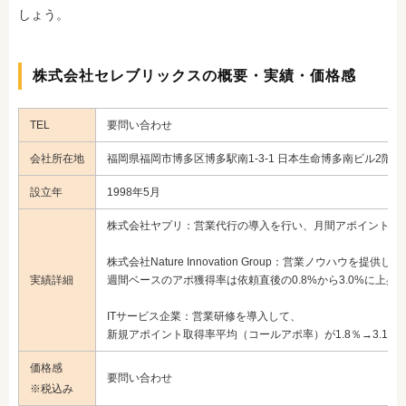
しょう。
株式会社セレブリックスの概要・実績・価格感
TEL
要問い合わせ
会社所在地
福岡県福岡市博多区博多駅南1-3-1 日本生命博多南ビル2階
設立年
1998年5月
株式会社ヤプリ：営業代行の導入を行い、月間アポイント獲得
株式会社Nature Innovation Group：営業ノウハウを提供し、
実績詳細
週間ベースのアポ獲得率は依頼直後の0.8%から3.0%に上昇
ITサービス企業：営業研修を導入して、
新規アポイント取得率平均（コールアポ率）が1.8％→3.1％
価格感
要問い合わせ
※税込み