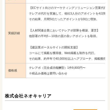
【ECサイト向けのマーケティングソリューション営業代行】
テレアポ代行を実施して、他社3人分のアポイントを4日間で
その結果
、月間5社だったアポイントが10社に増加。
【人材関連企業においてテレアポ部隊を構築、運営】
実績詳細
他部署の平均5～10倍の質の良いアポイントを取得。
【建設業ポータルサイトの開拓支援】
コールにて掲載を獲得後、Web掲載も制作を代行。
その結果、約半年で40,000社以上へアプローチ、掲載獲得4,
テレアポ（完全成功報酬型）1件9,800円〜
価格感
※税込み価格は要問い合わせ
株式会社ネオキャリア