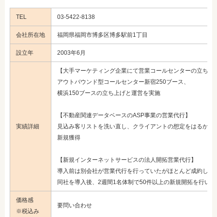
TEL
03-5422-8138
会社所在地
福岡県福岡市博多区博多駅前1丁目
設立年
2003年6月
【大手マーケティング企業にて営業コールセンターの立ち上
アウトバウンド型コールセンター新宿250ブース、
横浜150ブースの立ち上げと運営を実施
【不動産関連データベースのASP事業の営業代行】
実績詳細
見込み客リストを洗い直し、クライアントの想定をはるかに
新規獲得
【新規インターネットサービスの法人開拓営業代行】
導入前は別会社が営業代行を行っていたがほとんど成約して
同社を導入後、2週間1名体制で50件以上の新規開拓を行い、
価格感
要問い合わせ
※税込み