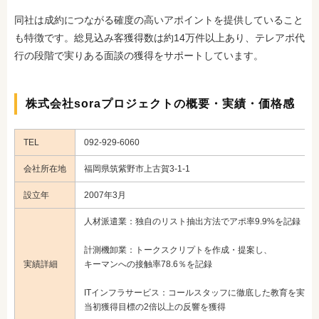
同社は成約につながる確度の高いアポイントを提供していること
も特徴です。総見込み客獲得数は約14万件以上あり、テレアポ代
行の段階で実りある面談の獲得をサポートしています。
株式会社soraプロジェクトの概要・実績・価格感
TEL
092-929-6060
会社所在地
福岡県筑紫野市上古賀3-1-1
設立年
2007年3月
人材派遣業：独自のリスト抽出方法でアポ率9.9%を記録
計測機卸業：トークスクリプトを作成・提案し、
実績詳細
キーマンへの接触率78.6％を記録
ITインフラサービス：コールスタッフに徹底した教育を実施
当初獲得目標の2倍以上の反響を獲得