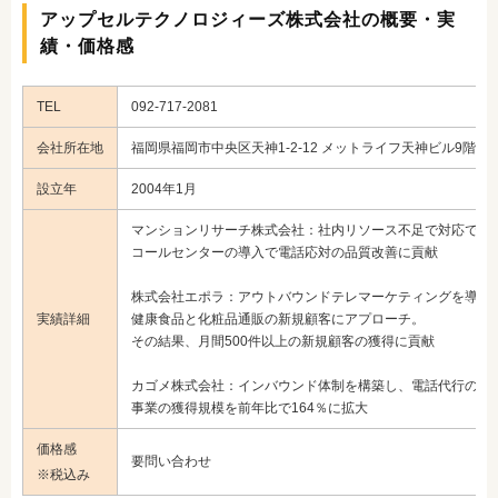
アップセルテクノロジィーズ株式会社の概要・実
績・価格感
TEL
092-717-2081
会社所在地
福岡県福岡市中央区天神1-2-12 メットライフ天神ビル9階・1
設立年
2004年1月
マンションリサーチ株式会社
：社内リソース不足で対応でき
コールセンターの導入で電話応対の品質改善に貢献
株式会社エポラ
：アウトバウンドテレマーケティングを導入
実績詳細
健康食品と化粧品通販の新規顧客にアプローチ。
その結果、月間500件以上の新規顧客の獲得に貢献
カゴメ株式会社
：インバウンド体制を構築し、電話代行の応
事業の獲得規模を前年比で164％に拡大
価格感
要問い合わせ
※税込み