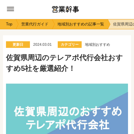
Top
営業代行ガイド
地域別おすすめの記事一覧
佐賀県周辺
更新日
2024.03.01
カテゴリー
地域別おすすめ
佐賀県周辺のテレアポ代行会社おす
すめ5社を厳選紹介！