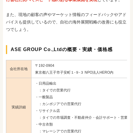
また、現地の顧客の声やマーケット情報のフィードバックやアド
バイスも提供しているので、自社の海外展開戦略の改善にも役立
つでしょう。
ASE GROUP Co.,Ltdの概要・実績・価格感
〒192-0904
会社所在地
東京都八王子市子安町１‐９‐３ NPO法人HERO内
・日用品輸出
：タイでの営業代行
・一般製品
：カンボジアでの営業代行
実績詳細
・リサイクル店
：タイでの市場調査・不動産仲介・会計サポート・営業代
・中古衣類
：マレーシアでの営業代行