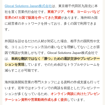
Glocal Solutions Japan株式会社
は、東京都千代田区九段北に本
社を置く営業代行会社です。
東南アジア、中東、ヨーロッパなど
世界の47カ国で販路を作ってきた実績
があります。海外80カ国
に経営者のネットワークを持っており、多くの国で利用できま
す。
外国語を話せるだけの人材が対応した場合、相手方の国民性や文
化、コミュニケーション方法の違いなどを理解してないことが原
因で商談が失敗しがちです。Glocal Solutions Japan株式会社で
は、
単純な翻訳ではなく「勝つ」ための通訳交渉やプレゼンテー
ションを実
現
しています。そのため余計なトラブルやクレームを
減らすことが可能です。
海外販路開拓営業の専門スタッフによる資料の作成支援も行って
います。近年ではオンラインでの商談を前提としたプレゼンテー
ションが多くなっているため、
オンライン商談に向けたプレゼン
テーション資料や営業動画作成も多く提供
しています。