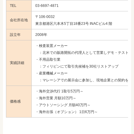
TEL
03-6697-4871
〒106-0032
会社所在地
東京都港区六本木5丁目18番23号 INACビル4 階
設立年
2008年
・検査装置メーカー
：北米での販路開拓の代理人として営業しデモ・テストの
・不用品取引業
実績詳細
：フィリピンにて取引先候補を30社リストアップ
・産業機械メーカー
：マレーシアでの展示会に参加し、現地企業との契約を獲
・海外交渉代行 1取引5万円～
・海外営業 月額10万円～
価格感
・アウトソーシング 月額40万円～
・海外出張（オプション） 1日6万円～