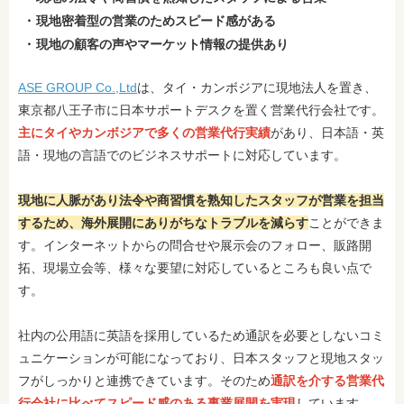
現地密着型の営業のためスピード感がある
現地の顧客の声やマーケット情報の提供あり
ASE GROUP Co.,Ltd
は、タイ・カンボジアに現地法人を置き、
東京都八王子市に日本サポートデスクを置く営業代行会社です。
主にタイやカンボジアで多くの営業代行実績
があり、日本語・英
語・現地の言語でのビジネスサポートに対応しています。
現地に人脈があり法令や商習慣を熟知したスタッフが営業を担当
するため、海外展開にありがちなトラブルを減らす
ことができま
す。インターネットからの問合せや展示会のフォロー、販路開
拓、現場立会等、様々な要望に対応しているところも良い点で
す。
社内の公用語に英語を採用しているため通訳を必要としないコミ
ュニケーションが可能になっており、日本スタッフと現地スタッ
フがしっかりと連携できています。そのため
通訳を介する営業代
行会社に比べてスピード感のある事業展開を実現
しています。