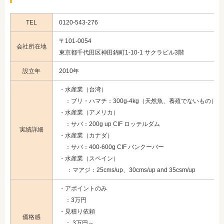
TEL
0120-543-276
〒101-0054
会社所在地
東京都千代田区神田錦町1-10-1 サクラビル3階
設立年
2010年
・水産業（台湾）
：ブリ・ハマチ：300g-4kg（天然魚、養殖でないもの）サワラ
・水産業（アメリカ）
：サバ：200g up CIF ロッテルダム
実績詳細
・水産業（カナダ）
：サバ：400-600g CIF バンクーバー
・水産業（スペイン）
：マアジ：25cms/up、30cms/up and 35csm/up
・アポイントのみ
：3万円
・見積り依頼
価格感
： 3万円～