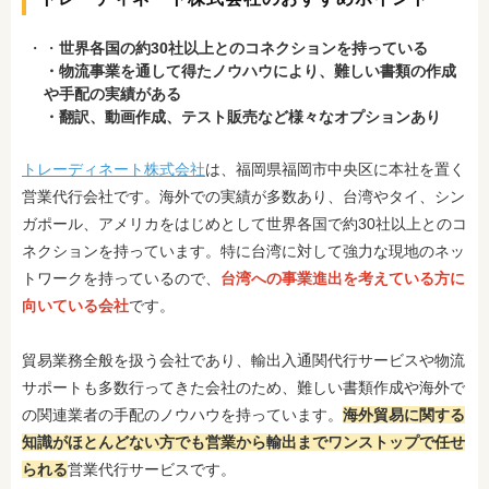
・
世界各国の約30社以上とのコネクションを持っている
・物流事業を通して
得たノウハウにより、難しい書類の作成
や手配の実績がある
・翻訳、動画作成、テスト販売など様々なオプションあり
トレーディネート株式会社
は、福岡県福岡市中央区に本社を置く
営業代行会社です。海外での実績が多数あり、台湾やタイ、シン
ガポール、アメリカをはじめとして世界各国で約30社以上とのコ
ネクションを持っています。特に台湾に対して強力な現地のネッ
トワークを持っているので、
台湾への事業進出を考えている方に
向いている会社
です。
貿易業務全般を扱う会社であり、輸出入通関代行サービスや物流
サポートも多数行ってきた会社のため、難しい書類作成や海外で
の関連業者の手配のノウハウを持っています。
海外貿易に関する
知識がほとんどない方でも営業から輸出までワンストップで任せ
られる
営業代行サービスです。