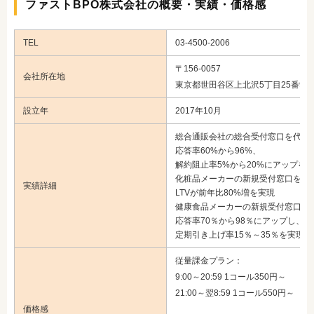
ファストBPO株式会社の概要・実績・価格感
TEL
03‐4500‐2006
〒156-0057
会社所在地
東京都世田谷区上北沢5丁目25番9号
設立年
​2017年10月
総合通販会社の総合受付窓口を代行
応答率60%から96%、
解約阻止率5%から20%にアップを
化粧品メーカーの新規受付窓口を代行
実績詳細
LTVが前年比80%増を実現
健康食品メーカーの新規受付窓口を
応答率70％から98％にアップし、
定期引き上げ率15％～35％を実現
従量課金プラン：
9:00～20:59 1コール350円～
21:00～翌8:59 1コール550円～
価格感