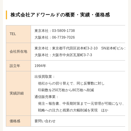
株式会社アドワールドの概要・実績・価格感
東京本社：03-5809-1738
TEL
大阪本社：06-7739-7026
東京本社：東京都千代田区岩本町3-2-10 SN岩本町ビル１F
会社所在地
大阪本社：大阪市中央区瓦屋町3-7-3
設立年
1994年
出張買取業：
他社からの切り替えで、同じ反響数に対し
印刷数を250万枚から80万枚へ削減
実績詳細
通信販売事業：
発注～報告書、中長期対策まで一元管理が可能になり、
戦略への注力と残業の大幅削減を実現 ほか
価格感
要問い合わせ