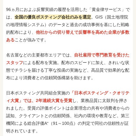
96ヵ月におよぶ反響実績の履歴を活用した「黄金律サービス」で
は、
全国の優良ポスティング会社のみを選定
。GIS（国土地理院
の地理情報システム）のデータと過去の成功事例を基にした戦略
的配布により、
他社からの切り替えで反響率を高めた企業が多数
ある
ことが強みです。
名古屋などの主要都市エリアでは、
自社雇用で専門教育を受けた
スタッフ
による配布を実施。配布のスピードに加え、きれいな状
態でチラシを届ける丁寧な投函の実施など、高品質で効果的な配
布により消費者との信頼関係構築を助けます。
日本ポスティング共同組合実施の
「日本ポスティング・クオリテ
ィ大賞」では、2年連続大賞を受賞
し、業務品質に太鼓判を押さ
れました。受賞の評価ポイントは企業理念の共有や消費者からの
認知、クライアントとの信頼関係、社内の環境や教育など。第三
機関による総合評価A⁺（91～100点）の判定で同社の信頼性が証
明されています。