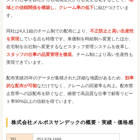
域との信頼関係を構築し、クレーム率の低下
に結びつけていま
す。
同社は4人1組のチーム制での配布により、
不正防止と高い生産性
を実現
している点も特徴です。単価制を時給制へ変更したほか、
在宅制を出社制へ変更するなどスタッフ管理システムを改革し、
スタッフの仕事の品質管理を徹底
。チーム制により高い生産性も
実現できています。
配布実績25年のデータが集積された詳細な地図があるため、
効率
的な配布が可能
なだけでなく、クレームの回避率も向上。配布禁
止世帯への誤配布を防ぐなど、緻密で高品質な仕事で顧客リピー
ト率90%以上の信頼を得ています。
株式会社メルポスサンデックの概要・実績・価格感
TEL
052-679-1688