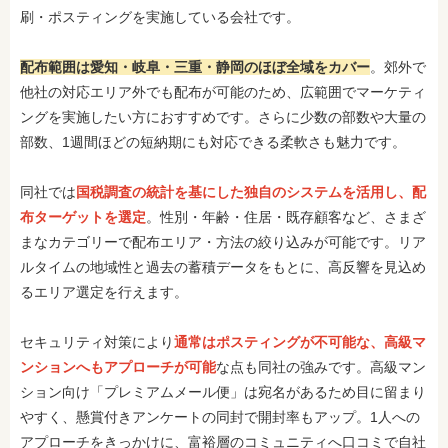
刷・ポスティングを実施している会社です。
配布範囲は愛知・岐阜・三重・静岡のほぼ全域をカバー
。郊外で
他社の対応エリア外でも配布が可能のため、広範囲でマーケティ
ングを実施したい方におすすめです。さらに少数の部数や大量の
部数、1週間ほどの短納期にも対応できる柔軟さも魅力です。
同社では
国税調査の統計を基にした独自のシステムを活用し、配
布ターゲットを選定
。性別・年齢・住居・既存顧客など、さまざ
まなカテゴリーで配布エリア・方法の絞り込みが可能です。リア
ルタイムの地域性と過去の蓄積データをもとに、高反響を見込め
るエリア選定を行えます。
セキュリティ対策により
通常はポスティングが不可能な、高級マ
ンションへもアプローチが可能
な点も同社の強みです。高級マン
ション向け「プレミアムメール便」は宛名があるため目に留まり
やすく、懸賞付きアンケートの同封で開封率もアップ。1人への
アプローチをきっかけに、富裕層のコミュニティへ口コミで自社