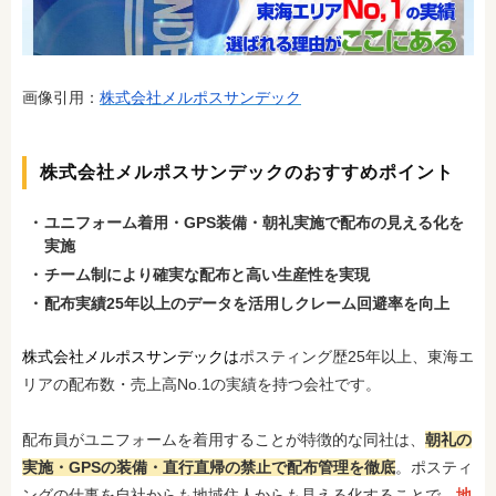
画像引用：
株式会社メルポスサンデック
株式会社メルポスサンデックのおすすめポイント
ユニフォーム着用・GPS装備・朝礼実施で配布の見える化を
実施
チーム制により確実な配布と高い生産性を実現
配布実績25年以上のデータを活用しクレーム回避率を向上
株式会社メルポスサンデックは
ポスティング歴25年以上、東海エ
リアの配布数・売上高No.1の実績を持つ会社です。
配布員がユニフォームを着用することが特徴的な同社は、
朝礼の
実施・GPSの装備・直行直帰の禁止で配布管理を徹底
。ポスティ
ングの仕事を自社からも地域住人からも見える化することで、
地