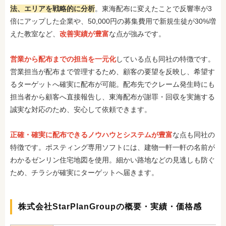
法、エリアを戦略的に分析
。東海配布に変えたことで反響率が3
倍にアップした企業や、50,000円の募集費用で新規生徒が30%増
えた教室など、
改善実績が豊富
な点が強みです。
営業から配布までの担当を一元化
している点も同社の特徴です。
営業担当が配布まで管理するため、顧客の要望を反映し、希望す
るターゲットへ確実に配布が可能。配布先でクレーム発生時にも
担当者から顧客へ直接報告し、東海配布が謝罪・回収を実施する
誠実な対応のため、安心して依頼できます。
正確・確実に配布できるノウハウとシステムが豊富
な点も同社の
特徴です。ポスティング専用ソフトには、建物一軒一軒の名前が
わかるゼンリン住宅地図を使用。細かい路地などの見逃しも防ぐ
ため、チラシが確実にターゲットへ届きます。
株式会社StarPlanGroupの概要・実績・価格感