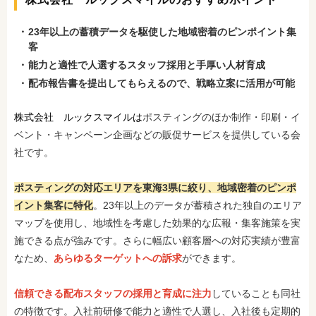
23年以上の蓄積データを駆使した地域密着のピンポイント集
客
能力と適性で人選するスタッフ採用と手厚い人材育成
配布報告書を提出してもらえるので、戦略立案に活用が可能
株式会社 ルックスマイルは
ポスティングのほか制作・印刷・イ
ベント・キャンペーン企画などの販促サービスを提供している会
社です。
ポスティングの対応エリアを東海3県に絞り、地域密着のピンポ
イント集客に特化
。23年以上のデータが蓄積された独自のエリア
マップを使用し、地域性を考慮した効果的な広報・集客施策を実
施できる点が強みです。さらに幅広い顧客層への対応実績が豊富
なため、
あらゆるターゲットへの訴求
ができます。
信頼できる配布スタッフの採用と育成に注力
していることも同社
の特徴です。入社前研修で能力と適性で人選し、入社後も定期的