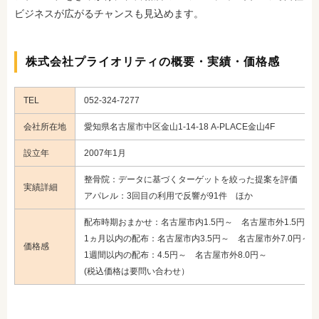
ビジネスが広がるチャンスも見込めます。
株式会社プライオリティの概要・実績・価格感
TEL
052-324-7277
会社所在地
愛知県名古屋市中区金山1-14-18 A-PLACE金山4F
設立年
2007年1月
整骨院：データに基づくターゲットを絞った提案を評価
実績詳細
アパレル：3回目の利用で反響が91件 ほか
配布時期おまかせ：名古屋市内1.5円～ 名古屋市外1.5円～
1ヵ月以内の配布：名古屋市内3.5円～ 名古屋市外7.0円～
価格感
1週間以内の配布：4.5円～ 名古屋市外8.0円～
(税込価格は要問い合わせ）