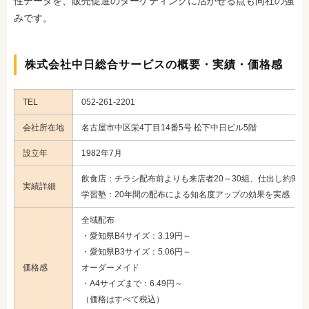
性データを、販売促進のターゲティングに活かせる点も同社の強
みです。
株式会社中日総合サービスの概要・実績・価格感
TEL
052-261-2201
会社所在地
名古屋市中区栄4丁目14番5号 松下中日ビル5階
設立年
1982年7月
飲食店：チラシ配布前よりも来店者20～30組、仕出し約90
実績詳細
学習塾：20年間の配布による知名度アップの効果を実感 ほ
全域配布
・愛知県B4サイズ：3.19円～
・愛知県B3サイズ：5.06円～
価格感
オーダーメイド
・A4サイズまで：6.49円～
（価格はすべて税込）