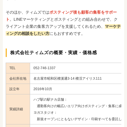
そのほか、ティムズでは
ポスティング後も顧客の集客をサポー
ト
。LINEマーケティングとポスティングとの組み合わせで、ク
ライアント企業の集客力アップを支援してくれるため、
マーケテ
ィングの相談をしたい方
にもおすすめです。
株式会社ティムズの概要・実績・価格感
TEL
052-746-1337
会社所在地
名古屋市昭和区檀溪通3-14 檀渓アイリス111
設立年
2016年10月
ハブ駅の駅ナカ店舗：
通勤客向けの幅広いエリア向けポスティング・集客に成功
実績詳細
ヨガスタジオ：
新規オープンにともないデザイン・印刷すべてを委託し高