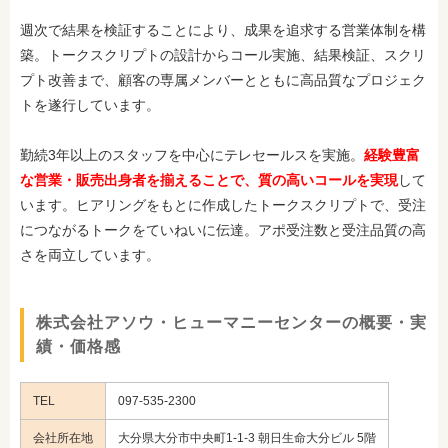
週次で結果を検証することにより、成果を追求する営業体制を構
築。トークスクリプトの設計からコール実施、結果検証、スクリ
プト改善まで、顧客の専属メンバーとともに高品質なプロジェク
トを遂行しています。
勤続3年以上のスタッフを中心にテレセールスを実施。
経験豊富
な営業・販売出身者を揃えることで、質の高いコールを実現
して
います。ヒアリングをもとに作成したトークスクリプトで、受注
につながるトークをていねいに伝達。アポ受注数と受注品質の高
さを両立しています。
株式会社アソウ・ヒューマニーセンターの概要・実
績・価格感
TEL
097-535-2300
会社所在地
大分県大分市中央町1-1-3 朝日生命大分ビル 5階