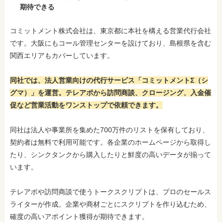
期待できる
コミットメント株式会社は、東京都に本社を構える営業代行会社
です。大阪にもコール管理センターを設けており、島根県を含む
関西エリアもカバーしています。
同社では、法人営業向けの代行サービス「
コミットメントΣ（シ
グマ）
」を運営。テレアポから訪問商談、クロージング、入金催
促など営業活動をワンストップで依頼できます。
同社は法人や事業所を集めた700万件のリストを保有しており、
契約者は無料で利用可能です。各企業のホームページから取得し
たり、シンクタンクから購入したりと鮮度の高いデータが揃って
います。
テレアポや訪問商談で使うトークスクリプトは、プロのセールス
ライターが作成。企業や商材ごとにスクリプトを作り込むため、
確度の高いアポイント獲得が期待できます。