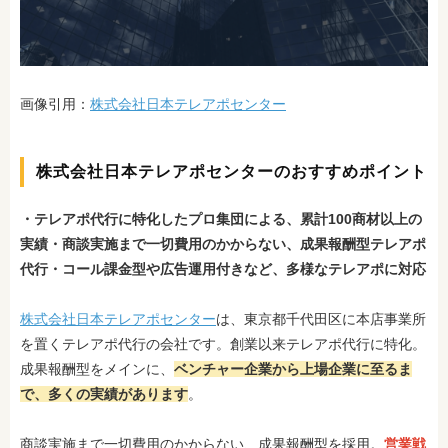
画像引用：
株式会社日本テレアポセンター
株式会社日本テレアポセンターのおすすめポイント
・テレアポ代行に特化したプロ集団による、累計100商材以上の
実績
・商談実施まで一切費用のかからない、成果報酬型テレアポ
代行
・コール課金型や広告運用付きなど、多様なテレアポに対応
株式会社日本テレアポセンター
は、東京都千代田区に本店事業所
を置くテレアポ代行の会社です。創業以来テレアポ代行に特化。
成果報酬型をメインに、
ベンチャー企業から上場企業に至るま
で、多くの実績があります
。
商談実施まで一切費用のかからない、成果報酬型を採用。
営業戦