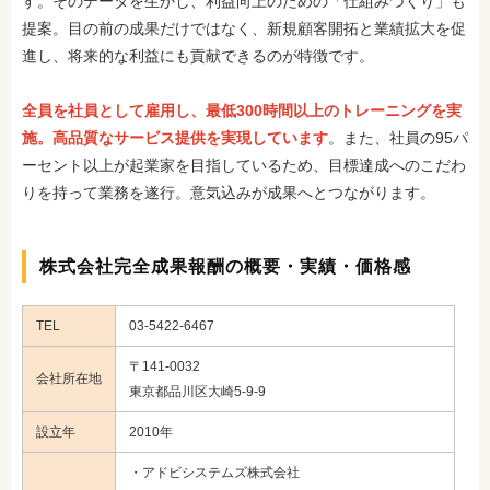
す。そのデータを生かし、利益向上のための「仕組みづくり」も
提案。目の前の成果だけではなく、新規顧客開拓と業績拡大を促
進し、将来的な利益にも貢献できるのが特徴です。
全員を社員として雇用し、最低300時間以上のトレーニングを実
施。高品質なサービス提供を実現しています
。また、社員の95パ
ーセント以上が起業家を目指しているため、目標達成へのこだわ
りを持って業務を遂行。意気込みが成果へとつながります。
株式会社完全成果報酬の概要・実績・価格感
TEL
03-5422-6467
〒141-0032
会社所在地
東京都品川区大崎5-9-9
設立年
2010年
・アドビシステムズ株式会社