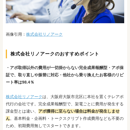
画像引用：
株式会社リノアーク
株式会社リノアークのおすすめポイント
・アポ取得以外の費用が一切掛からない完全成果報酬型
・アポ保
証で、取り直しや振替に対応
・他社から乗り換えたお客様のリピ
ート率は98.4％
株式会社リノアーク
は、大阪府大阪市北区に本社を置くテレアポ
代行の会社です。完全成果報酬型で、架電ごとに費用が発生する
課金型とは違い、
アポ獲得に至らない場合は料金が発生しませ
ん
。基本料金・企画料・トークスクリプト作成費用なども不要の
ため、初期費用無しでスタートできます。