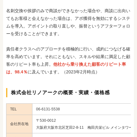
名刺交換や挨拶のみで商談ができなかった場合や、商談に出向い
てもお客様と会えなかった場合は、アポ獲得を無効にするシステ
ムを導入。アポイントの取り直しや、振替というアフターフォロ
ーを受けることができます。
責任者クラスへのアプローチを積極的に行い、成約につなげる確
率を高めています。それにともない、スキルや結果に満足した顧
客のリピート率も上昇。
他社から乗り換えた顧客のリピート率
は、98.4％
に及んでいます。（2023年2月時点）
株式会社リノアークの概要・実績・価格感
TEL
06-6131-5538
〒530-0012
会社所在地
大阪府大阪市北区芝田2-8-11 梅田共栄ビル メインタワー3F