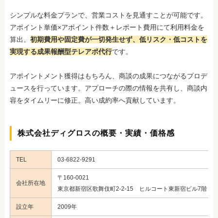
シンプルな料金プランで、営業コストを見通すことが可能です。
アポイント単価×アポイント件数＋レポート費用にて利用料金を
算出。
初期費用や固定費が一切発生せず、低リスク・低コストを
実現する成果報酬型テレアポ代行
です。
アポイントメント獲得はもちろん、商談の成果につながるプロデ
ュースを行っています。アプローチの際の情報を共有し、商談内
容をタイムリーに修正。高い成約率へ貢献しています。
株式会社ディグロスの概要・実績・価格感
TEL
03-6822-9291
〒160-0021
会社所在地
東京都新宿区歌舞伎町2-2-15 ヒルコート東新宿ビル7階
設立年
2009年