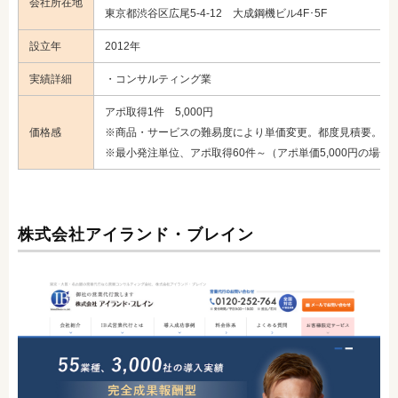
会社所在地
東京都渋谷区広尾5-4-12 大成鋼機ビル4F･5F
設立年
2012年
実績詳細
・コンサルティング業
アポ取得1件 5,000円
価格感
※商品・サービスの難易度により単価変更。都度見積要。
※最小発注単位、アポ取得60件～（アポ単価5,000円の場合
株式会社アイランド・ブレイン