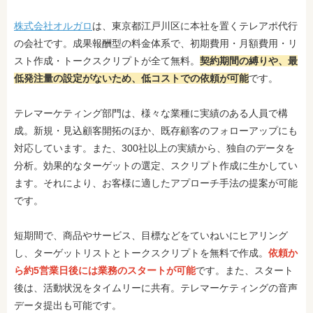
株式会社オルガロ
は、東京都江戸川区に本社を置くテレアポ代行
の会社です。成果報酬型の料金体系で、初期費用・月額費用・リ
スト作成・トークスクリプトが全て無料。
契約期間の縛りや、最
低発注量の設定がないため、低コストでの依頼が可能
です。
テレマーケティング部門は、様々な業種に実績のある人員で構
成。新規・見込顧客開拓のほか、既存顧客のフォローアップにも
対応しています。また、300社以上の実績から、独自のデータを
分析。効果的なターゲットの選定、スクリプト作成に生かしてい
ます。それにより、お客様に適したアプローチ手法の提案が可能
です。
短期間で、商品やサービス、目標などをていねいにヒアリング
し、ターゲットリストとトークスクリプトを無料で作成。
依頼か
ら約5営業日後には業務のスタートが可能
です。また、スタート
後は、活動状況をタイムリーに共有。テレマーケティングの音声
データ提出も可能です。