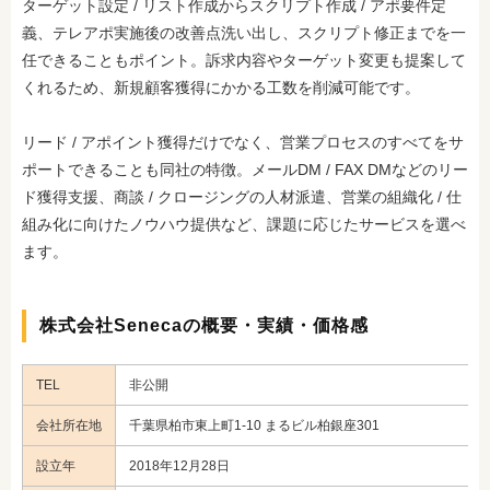
ターゲット設定 / リスト作成からスクリプト作成 / アポ要件定
義、テレアポ実施後の改善点洗い出し、スクリプト修正までを一
任できることもポイント。訴求内容やターゲット変更も提案して
くれるため、新規顧客獲得にかかる工数を削減可能です。
リード / アポイント獲得だけでなく、営業プロセスのすべてをサ
ポートできることも同社の特徴。メールDM / FAX DMなどのリー
ド獲得支援、商談 / クロージングの人材派遣、営業の組織化 / 仕
組み化に向けたノウハウ提供など、課題に応じたサービスを選べ
ます。
株式会社Senecaの概要・実績・価格感
TEL
非公開
会社所在地
千葉県柏市東上町1-10 まるビル柏銀座301
設立年
2018年12月28日