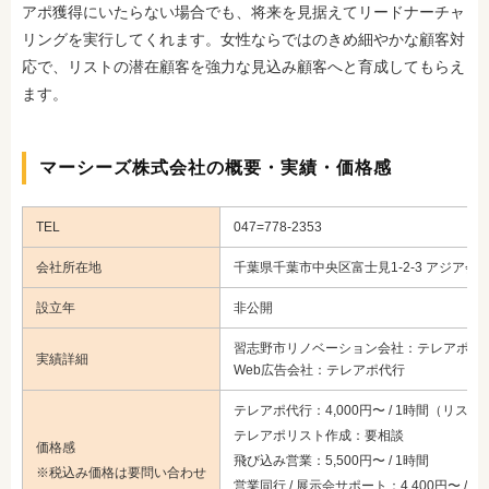
アポ獲得にいたらない場合でも、将来を見据えてリードナーチャ
リングを実行してくれます。女性ならではのきめ細やかな顧客対
応で、リストの潜在顧客を強力な見込み顧客へと育成してもらえ
ます。
マーシーズ株式会社の概要・実績・価格感
TEL
047=778-2353
会社所在地
千葉県千葉市中央区富士見1-2-3 アジア会
設立年
非公開
習志野市リノベーション会社：テレアポ代
実績詳細
Web広告会社：テレアポ代行
テレアポ代行：4,000円〜 / 1時間（リス
テレアポリスト作成：要相談
価格感
飛び込み営業：5,500円〜 / 1時間
※税込み価格は要問い合わせ
営業同行 / 展示会サポート：4,400円〜 / 1