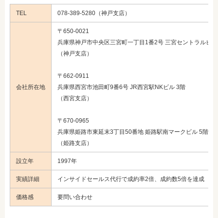
TEL
078-389-5280（神戸支店）
〒650-0021
兵庫県神戸市中央区三宮町一丁目1番2号 三宮セントラルビル 
（神戸支店）
〒662-0911
会社所在地
兵庫県西宮市池田町9番6号 JR西宮駅NKビル 3階
（西宮支店）
〒670-0965
兵庫県姫路市東延末3丁目50番地 姫路駅南マークビル 5階
（姫路支店）
設立年
1997年
実績詳細
インサイドセールス代行で成約率2倍、成約数5倍を達成
価格感
要問い合わせ