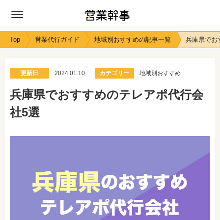
Top
営業代行ガイド
地域別おすすめの記事一覧
兵庫県でお
更新日
2024.01.10
カテゴリー
地域別おすすめ
兵庫県でおすすめのテレアポ代行会
社5選