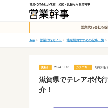
営業代行会社の依頼・相談・比較なら営業幹事
営業代行会社を探
Top
>
営業代行ガイド
>
地域別おすすめの記事一覧
>
更新日
2024.01.10
カテゴリー
地域別お
滋賀県でテレアポ代行
介！