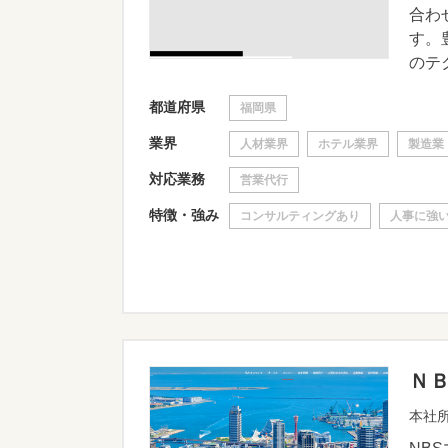
合わ
す。
のテク
都道府県
福岡県
業界
人材業界
ホテル業界
製造業
対応業務
営業代行
特徴・強み
コンサルティングあり
人事に強
Ｎ
本社所