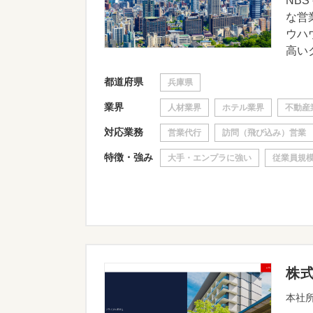
NB
な営
ウハ
高いク
都道府県
兵庫県
業界
人材業界
ホテル業界
不動産
対応業務
営業代行
訪問（飛び込み）営業
特徴・強み
大手・エンプラに強い
従業員規模
株
本社所