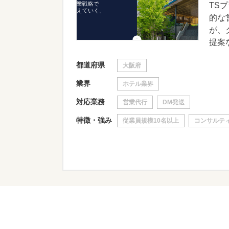
TS
的な
が、
提案な
都道府県
大阪府
業界
ホテル業界
対応業務
営業代行
DM発送
特徴・強み
従業員規模10名以上
コンサルテ