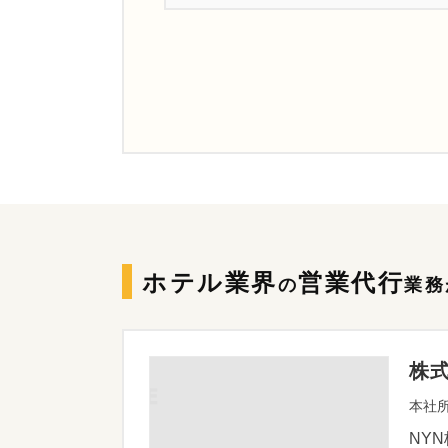
ホテル業界
営業代行
の
業務
株
本社所
NY