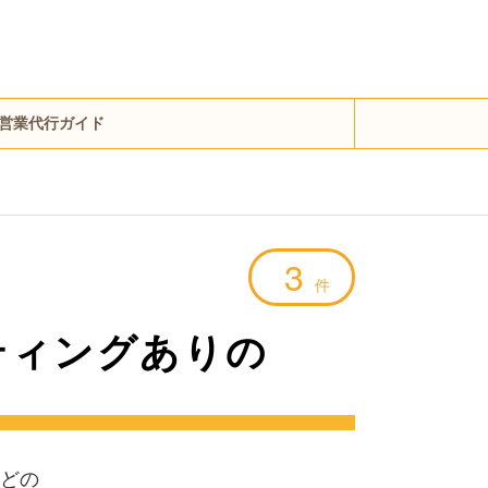
営業代行ガイド
3
件
ティングありの
どの