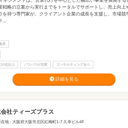
Sマネジメントは、営業代行を中心とした幅広い事業を展開す
業戦略の立案から実行までをトータルでサポートし、売上向上
ウを持つ専門家が、クライアント企業の成長を支援し、市場競
...
業界
10名以上
ノウハウが充実
コンサルティングあり
詳細を見る
式会社ティーズプラス
在地 : 大阪府大阪市北区紅梅町1-7 久幸ビル4F