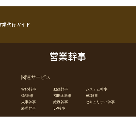
営業代行ガイド
関連サービス
Web幹事
動画幹事
システム幹事
OA幹事
補助金幹事
EC幹事
人事幹事
総務幹事
セキュリティ幹事
経理幹事
LP幹事
合わせ
運営会社
コーポレートサイト
利用規約
プライバシーポリシー
サイ