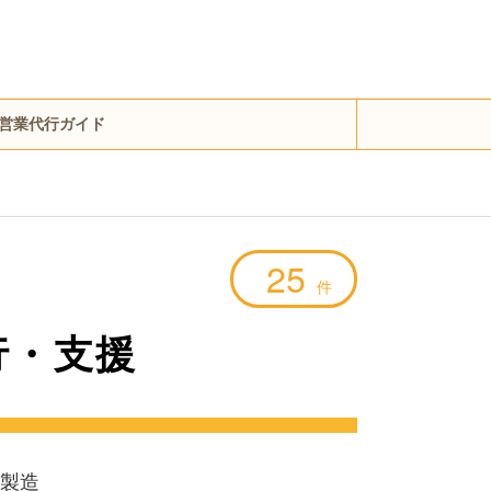
営業代行ガイド
25
件
行・支援
製造