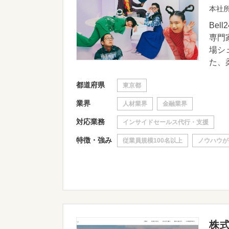
本社所
Be
専門
場シ
た、柔
都道府県
東京都
業界
人材業界
金融業界
対応業務
インサイドセールス代行・支援
特徴・強み
従業員規模100名以上
ノウハウが
株式