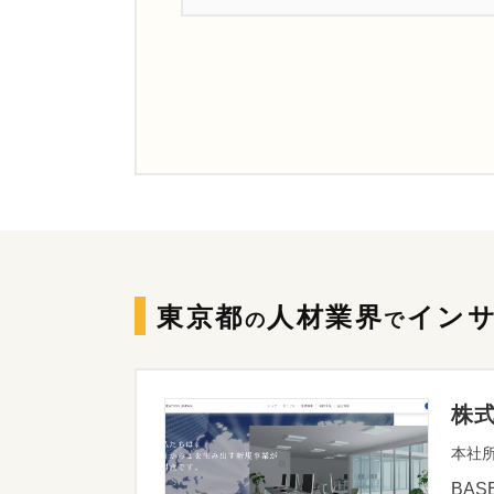
東京都
人材業界
イン
の
で
株
本社所
BA