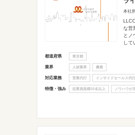
ラ
本社所
LL
な営
とノ
してい
都道府県
東京都
業界
人材業界
農業
対応業務
営業代行
インサイドセールス代
特徴・強み
従業員規模50名以上
ノウハウが