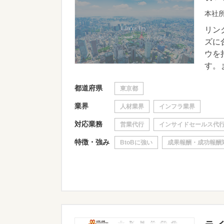
本社所
リン
ズに
ウを
す。ま
都道府県
東京都
業界
人材業界
インフラ業界
対応業務
営業代行
インサイドセールス代
特徴・強み
BtoBに強い
成果報酬・成功報酬