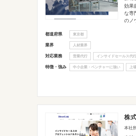
効果
な専
のノウ
都道府県
東京都
業界
人材業界
対応業務
営業代行
インサイドセールス代
特徴・強み
中小企業・ベンチャーに強い
上
株
本社所