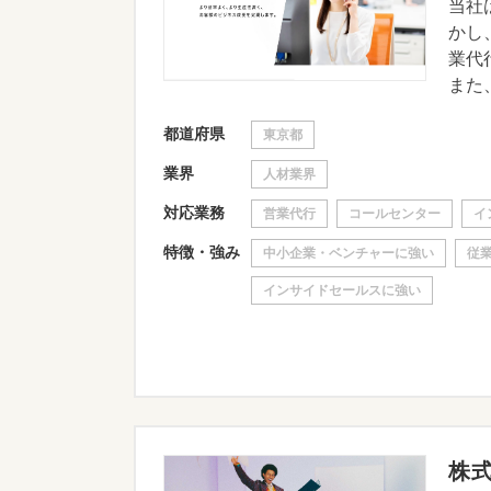
当社
かし
業代
また、
都道府県
東京都
業界
人材業界
対応業務
営業代行
コールセンター
イ
特徴・強み
中小企業・ベンチャーに強い
従業
インサイドセールスに強い
株