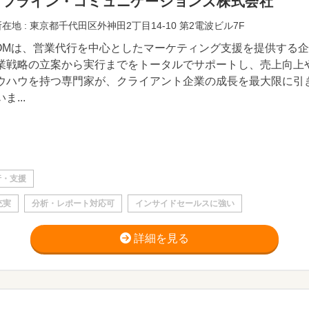
イフライン・コミュニケーションズ株式会社
在地 : 東京都千代田区外神田2丁目14-10 第2電波ビル7F
COMは、営業代行を中心としたマーケティング支援を提供する
業戦略の立案から実行までをトータルでサポートし、売上向上
ウハウを持つ専門家が、クライアント企業の成長を最大限に引
ま...
行・支援
充実
分析・レポート対応可
インサイドセールスに強い
詳細を見る