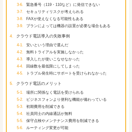
3-6.
緊急番号（119・110など）に発信できない
3-7.
セキュリティリスクが考えられる
3-8.
FAXが使えなくなる可能性もある
3-9.
プランによっては機器の設置が必要な場合もある
4.
クラウド電話導入の失敗事例
4-1.
安いという理由で選んだ
4-2.
無料トライアルを実施しなかった
4-3.
導入したが使いこなせなかった
4-4.
回線数を最低限にしてしまった
4-5.
トラブル発生時にサポートを受けられなかった
5.
クラウド電話のメリット
5-1.
場所に関係なく電話を受けられる
5-2.
ビジネスフォンより便利な機能が備わっている
5-3.
初期費用を削減できる
5-4.
社員同士の内線通話が無料
5-5.
保守点検やメンテナンス費用を削減できる
5-6.
ルーティング変更が可能