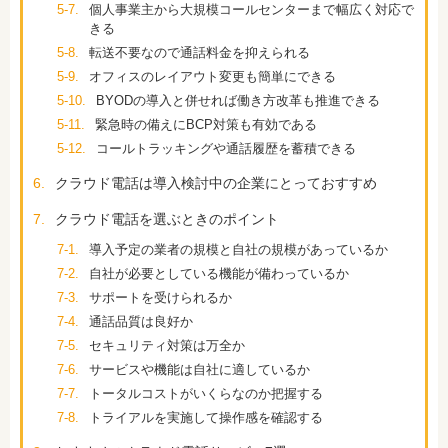
5-7.
個人事業主から大規模コールセンターまで幅広く対応で
きる
5-8.
転送不要なので通話料金を抑えられる
5-9.
オフィスのレイアウト変更も簡単にできる
5-10.
BYODの導入と併せれば働き方改革も推進できる
5-11.
緊急時の備えにBCP対策も有効である
5-12.
コールトラッキングや通話履歴を蓄積できる
6.
クラウド電話は導入検討中の企業にとっておすすめ
7.
クラウド電話を選ぶときのポイント
7-1.
導入予定の業者の規模と自社の規模があっているか
7-2.
自社が必要としている機能が備わっているか
7-3.
サポートを受けられるか
7-4.
通話品質は良好か
7-5.
セキュリティ対策は万全か
7-6.
サービスや機能は自社に適しているか
7-7.
トータルコストがいくらなのか把握する
7-8.
トライアルを実施して操作感を確認する