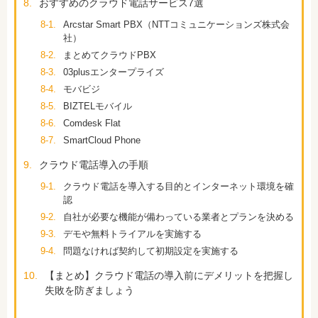
8.
おすすめのクラウド電話サービス7選
8-1.
Arcstar Smart PBX（NTTコミュニケーションズ株式会
社）
8-2.
まとめてクラウドPBX
8-3.
03plusエンタープライズ
8-4.
モバビジ
8-5.
BIZTELモバイル
8-6.
Comdesk Flat
8-7.
SmartCloud Phone
9.
クラウド電話導入の手順
9-1.
クラウド電話を導入する目的とインターネット環境を確
認
9-2.
自社が必要な機能が備わっている業者とプランを決める
9-3.
デモや無料トライアルを実施する
9-4.
問題なければ契約して初期設定を実施する
10.
【まとめ】クラウド電話の導入前にデメリットを把握し
失敗を防ぎましょう