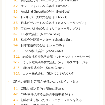
3-1.
株式会社サイバーエージェント（kintone）
3-2.
エン・ジャパン株式会社（kintone）
3-3.
AnyMind Group株式会社（HubSpot）
3-4.
レバレジーズ株式会社（HubSpot）
3-5.
日本ピザハット株式会社（カスタマーリングス）
3-6.
フローバル株式会社（カスタマーリングス）
3-7.
TIS株式会社（Mazrica Sale）
3-8.
株式会社翻訳センター（Mazrica Sale）
3-9.
日本電通株式会社（zoho CRM）
3-10.
SAKAI株式会社（Zoho CRM）
3-11.
株式会社相模化学金属 （eセールスマネージャー）
3-12.
ミカド電装商事株式会社（eセールスマネージャー）
3-13.
Mipox株式会社（Sales Cloud）
3-14.
コクー株式会社（GENIEE SFA/CRM）
4.
CRMの運用を定着させるためのポイント6つ
4-1.
CRMの導入目的を明確に定める
4-2.
CRMを導入するための事前準備を行う
4-3.
顧客に寄り添ったコミュニケーションを取る