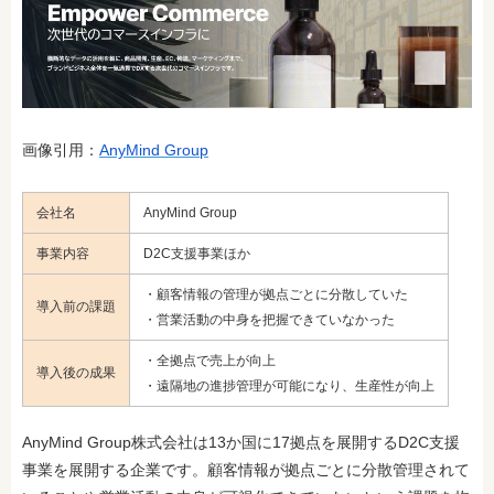
画像引用：
AnyMind Group
会社名
AnyMind Group
事業内容
D2C支援事業ほか
・顧客情報の管理が拠点ごとに分散していた
導入前の課題
・営業活動の中身を把握できていなかった
・全拠点で売上が向上
導入後の成果
・遠隔地の進捗管理が可能になり、生産性が向上
AnyMind Group株式会社は13か国に17拠点を展開するD2C支援
事業を展開する企業です。顧客情報が拠点ごとに分散管理されて