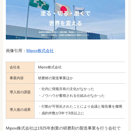
画像引用：
Mipox株式会社
会社名
Mipox株式会社
事業内容
研磨材の製造事業ほか
・社内に情報共有の文化がなかった
導入前の課題
・ノウハウが蓄積される仕組みがなかった
・行動が可視化されたことにより会議と報告書を撤廃
導入後の成果
・成約件数が3年で3倍以上に
Mipox株式会社は1925年創業の研磨剤の製造事業を行う会社で