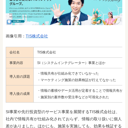
画像引用：
TIS株式会社
会社名
TIS株式会社
事業内容
SI（システムインテグレーター）事業とほか
・情報共有が仕組み化できていなかった
導入前の課題
・マーケティング施策の効果検証が行えてなかった
・情報の蓄積やデータ活用が定着することで情報共有が促
導入後の成果
・施策別の案件数や受注率などが可視化された
SI事業や先行投資型のサービス事業を展開するTIS株式会社は、
社内で情報共有が仕組み化されておらず、情報の取り扱いに個人
差がありました。ほかにも、施策を実施しても、効果を検証する