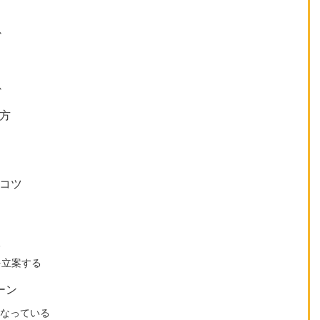
か
か
方
るコツ
る
を立案する
ーン
になっている