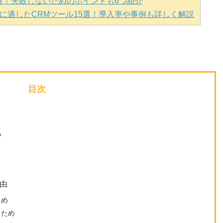
4選！失敗しないためのポイントも6つ紹介
に適したCRMツール15選！導入率や事例も詳しく解説
目次
？
由
ため
るため