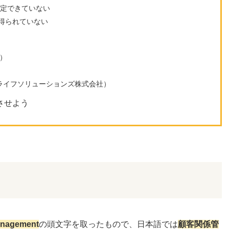
選定できていない
得られていない
ム）
）
ーバルライフソリューションズ株式会社）
させよう
anagement
の頭文字を取ったもので、日本語では
顧客関係管