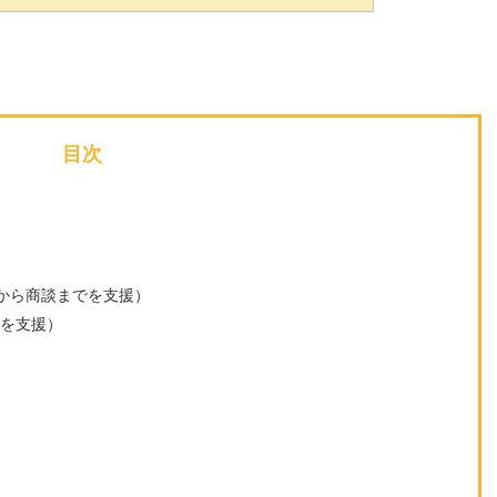
目次
から商談までを支援）
でを支援）