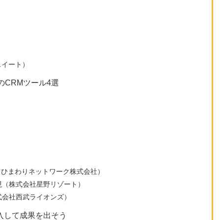
ジスイート）
CRMツール4選
減（ひまわりネットワーク株式会社）
現（株式会社星野リゾート）
式会社西武ライオンズ）
入して成果を出そう