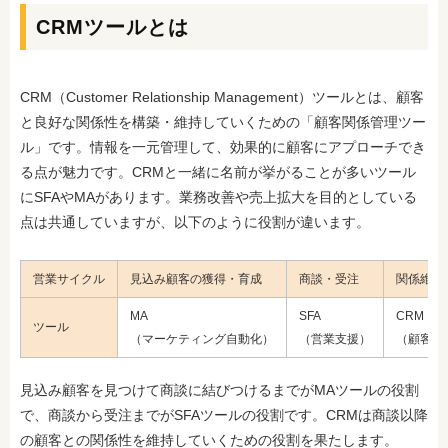
CRMツールとは
CRM（Customer Relationship Management）ツールとは、顧客
と良好な関係性を構築・維持していくための「顧客関係管理ツー
ル」です。情報を一元管理して、効果的に顧客にアプローチでき
る点が魅力です。CRMと一緒に名前が挙がることが多いツール
にSFAやMAがあります。業務改善や売上拡大を目的としている
点は共通していますが、以下のように役割が違います。
営業サイクル
見込み顧客の獲得・育成
商談・受注
関係維持
MA
SFA
CRM
ツール
（マーケティング自動化）
（営業支援）
（顧客関
見込み顧客を見つけて商談に結びつけるまでがMAツールの役割
で、商談から受注までがSFAツールの役割です。CRMは商談以降
の顧客との関係性を維持していくための役割を果たします。