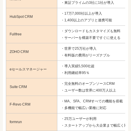
・東証プライムの3社に1社が導入
・17万7,000社以上が導入
HubSpot CRM
・1,400以上のアプリと連携可能
・ダウンロードもカスタマイズも無料
Fullfree
・サーバーを構築不要ですぐに使える
・世界で25万社が導入
ZOHO CRM
・有料版の費用がリーズナブル
・導入実績5,500社超
eセールスマネージャー
・利用継続率95％
・完全無料のオープンソースCRM
Suite CRM
・ユーザー数は世界に400万人以上
・MA、SFA、CRMすべての機能を搭載
F-Revo CRM
・多機能で幅広い業種に対応
・25万ユーザーが利用
formrun
・スタートアップから大企業まで幅広く対応