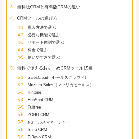
3.
無料版CRMと有料版CRMの違い
4.
CRMツールの選び方
4-1.
導入方法で選ぶ
4-2.
必要な機能で選ぶ
4-3.
サポート体制で選ぶ
4-4.
料金で選ぶ
4-5.
使いやすさで選ぶ
5.
無料で使えるおすすめCRMツール15選
5-1.
SalesCloud（セールスクラウド）
5-2.
Mazrica Sales（マツリカセールス）
5-3.
Kintone
5-4.
HubSpot CRM
5-5.
Fullfree
5-6.
ZOHO CRM
5-7.
eセールスマネージャー
5-8.
Suite CRM
5-9.
F-Revo CRM