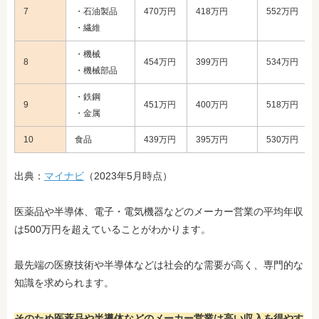
7
・石油製品
470万円
418万円
552万円
・繊維
・機械
8
454万円
399万円
534万円
・機械部品
・鉄鋼
9
451万円
400万円
518万円
・金属
10
食品
439万円
395万円
530万円
出典：
マイナビ
（2023年5月時点）
医薬品や半導体、電子・電気機器などのメーカー営業の平均年収
は500万円を超えていることがわかります。
最先端の医療技術や半導体などは社会的な需要が高く、専門的な
知識を求められます。
そのため
医薬品や半導体などのメーカー営業は高い収入を得やす