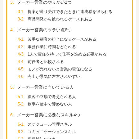
3.
メーカー営業のやりがい2つ
3-1.
提案が通り受注できたときに達成感を得られる
3-2.
商品開発から携われるケースもある
4.
メーカー営業のツラい点6つ
4-1.
苦手な顧客の担当になるケースがある
4-2.
事務作業に時間をとられる
4-3.
1人で責任を持って仕事を進める必要がある
4-4.
前任者と比較される
4-5.
モノが売れないと営業の責任になる
4-6.
売上が景気に左右されやすい
5.
メーカー営業に向いている人
5-1.
顧客の立場で考えられる人
5-2.
物事を途中で諦めない人
6.
メーカー営業に必要なスキル4つ
6-1.
スケジュール管理スキル
6-2.
コミュニケーションスキル