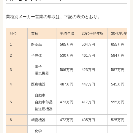
業種別メーカー営業の年収は、下記の表のとおり。
順位
業種
平均年収
20代平均年収
30代平均年収
1
医薬品
565万円
504万円
655万円
2
半導体
530万円
461万円
584万円
・電子
3
506万円
423万円
587万円
・電気機器
4
医療機器
487万円
447万円
545万円
・自動車
5
・自動車部品
473万円
417万円
555万円
・輸送用機器
6
精密機器
472万円
435万円
525万円
・化学