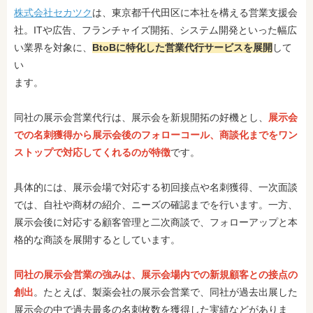
株式会社セカツク
は、東京都千代田区に本社を構える営業支援会
社。ITや広告、フランチャイズ開拓、システム開発といった幅広
い業界を対象に、
BtoBに特化した営業代行サービスを展開
して
い
ます。
同社の展示会営業代行は、展示会を新規開拓の好機とし、
展示会
での名刺獲得から展示会後のフォローコール、商談化までをワン
ストップで対応してくれるのが特徴
です。
具体的には、展示会場で対応する初回接点や名刺獲得、一次面談
では、自社や商材の紹介、ニーズの確認までを行います。一方、
展示会後に対応する顧客管理と二次商談で、フォローアップと本
格的な商談を展開するとしています。
同社の展示会営業の強みは、展示会場内での新規顧客との接点の
創出
。たとえば、製薬会社の展示会営業で、同社が過去出展した
展示会の中で過去最多の名刺枚数を獲得した実績などがありま