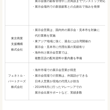
展示会後の顧客管理や二次商談までワンストップ対応
・展示会場内での新規顧客との点創出で強みを発揮
・展示会営業は、国内外の展示会・見本市を対象に
代行業務を実施
東京商業
・東アジア地域に強く、過去には台湾開催の
支援機構
展示会・見本市に代理出展の実績有り
株式会社
・海外向け展示会営業では、
複数言語の配布資料や案内書を準備
・海外市場での展示会営業が得意
フェネトル・
・展示会現場での実務は、外国語ができる
パートナーズ
日本人営業か現地の代理人が担当
株式会社
・2014年8月に行ったマレーシアでの
展示会出展サポートなど、実績多数