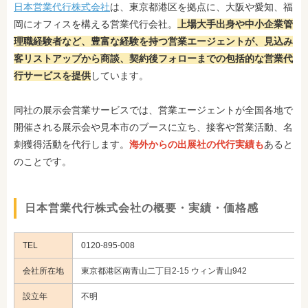
日本営業代行株式会社
は、東京都港区を拠点に、大阪や愛知、福
岡にオフィスを構える営業代行会社。
上場大手出身や中小企業管
理職経験者など、豊富な経験を持つ営業エージェントが、見込み
客リストアップから商談、契約後フォローまでの包括的な営業代
行サービスを提供
しています。
同社の展示会営業サービスでは、営業エージェントが全国各地で
開催される展示会や見本市のブースに立ち、接客や営業活動、名
刺獲得活動を代行します。
海外からの出展社の代行実績も
あると
のことです。
日本営業代行株式会社の概要・実績・価格感
TEL
0120-895-008
会社所在地
東京都港区南青山二丁目2-15 ウィン青山942
設立年
不明