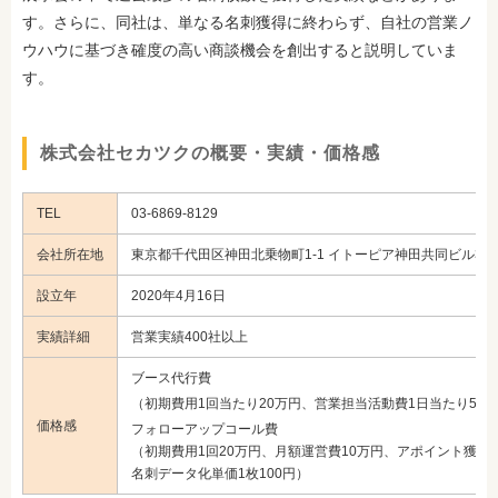
す。さらに、同社は、単なる名刺獲得に終わらず、自社の営業ノ
ウハウに基づき確度の高い商談機会を創出すると説明していま
す。
株式会社セカツクの概要・実績・価格感
TEL
03-6869-8129
会社所在地
東京都千代田区神田北乗物町1-1 イトーピア神田共同ビル3階
設立年
2020年4月16日
実績詳細
営業実績400社以上
ブース代行費
（初期費用1回当たり20万円、営業担当活動費1日当たり5万
価格感
フォローアップコール費
（初期費用1回20万円、月額運営費10万円、アポイント獲得
名刺データ化単価1枚100円）