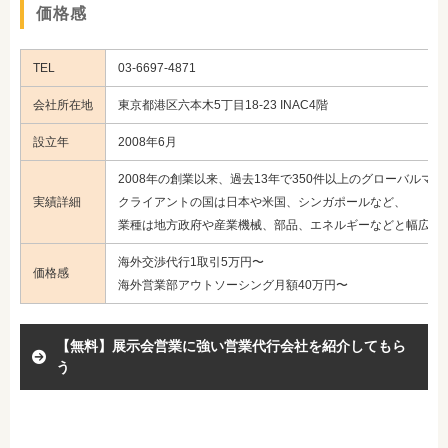
価格感
TEL
03-6697-4871
会社所在地
東京都港区六本木5丁目18-23 INAC4階
設立年
2008年6月
2008年の創業以来、過去13年で350件以上のグローバルマ
実績詳細
クライアントの国は日本や米国、シンガポールなど、
業種は地方政府や産業機械、部品、エネルギーなどと幅広い
海外交渉代行1取引5万円〜
価格感
海外営業部アウトソーシング月額40万円〜
【無料】展示会営業に強い営業代行会社を紹介してもら
う