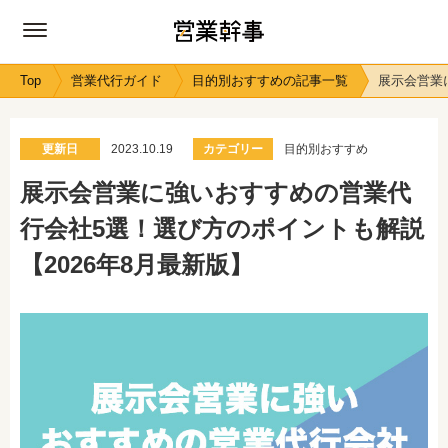
Top
営業代行ガイド
目的別おすすめの記事一覧
展示会営業
更新日
2023.10.19
カテゴリー
目的別おすすめ
展示会営業に強いおすすめの営業代
行会社5選！選び方のポイントも解説
【2026年8月最新版】