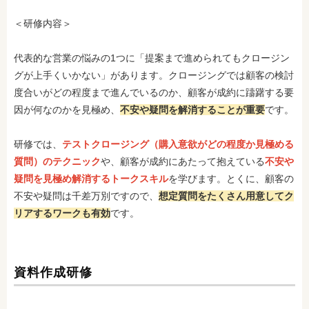
＜研修内容＞
代表的な営業の悩みの1つに「提案まで進められてもクロージン
グが上手くいかない」があります。クロージングでは顧客の検討
度合いがどの程度まで進んでいるのか、顧客が成約に躊躇する要
因が何なのかを見極め、
不安や疑問を解消することが重要
です。
研修では、
テストクロージング（購入意欲がどの程度か見極める
質問）のテクニック
や、顧客が成約にあたって抱えている
不安や
疑問を見極め解消するトークスキル
を学びます。とくに、顧客の
不安や疑問は千差万別ですので、
想定質問をたくさん用意してク
リアするワークも有効
です。
資料作成研修