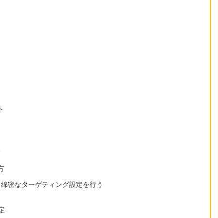
ト
る
方
、綿密なターゲティング設定を行う
定