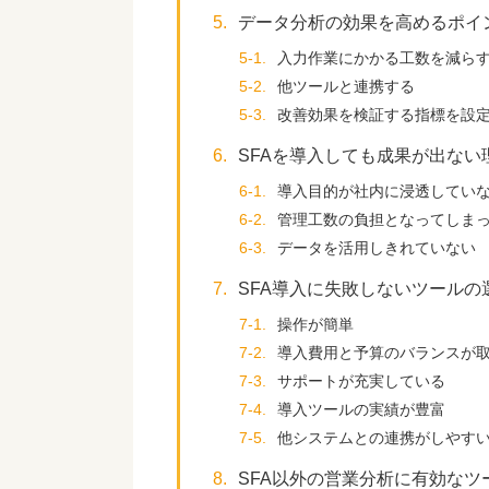
5.
データ分析の効果を高めるポイ
5-1.
入力作業にかかる工数を減ら
5-2.
他ツールと連携する
5-3.
改善効果を検証する指標を設
6.
SFAを導入しても成果が出ない
6-1.
導入目的が社内に浸透してい
6-2.
管理工数の負担となってしま
6-3.
データを活用しきれていない
7.
SFA導入に失敗しないツールの
7-1.
操作が簡単
7-2.
導入費用と予算のバランスが
7-3.
サポートが充実している
7-4.
導入ツールの実績が豊富
7-5.
他システムとの連携がしやす
8.
SFA以外の営業分析に有効なツ