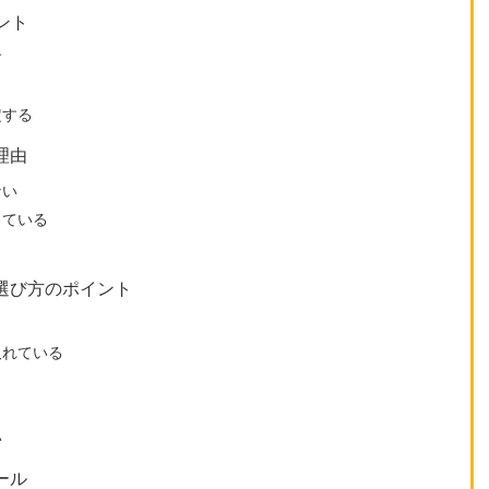
ント
す
定する
理由
ない
っている
選び方のポイント
取れている
い
ール