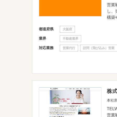
営業
し、
構築や
都道府県
大阪府
業界
不動産業界
対応業務
営業代行
訪問（飛び込み）営業
株
本社所
TE
営業