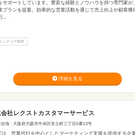
をサポートしています。豊富な経験とノウハウを持つ専門家が
業プランを提案。効果的な営業活動を通じて売上向上や顧客獲
...
インテリア業界
詳細を見る
式会社レクストカスタマーサービス
在地 : 大阪府大阪市中央区安土町三丁目5番13号
XTは、営業代行を中心としたマーケティング支援を提供する企