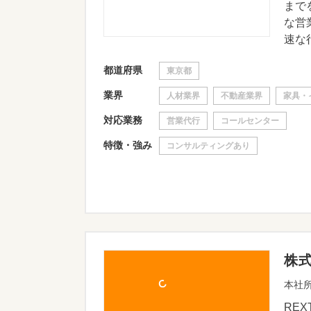
まで
な営
速な行
都道府県
東京都
業界
人材業界
不動産業界
家具・
対応業務
営業代行
コールセンター
特徴・強み
コンサルティングあり
株
本社所
RE