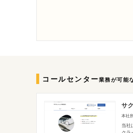
コールセンター
業務が可能
サ
本社所
当社
クラ