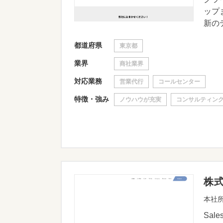
ップ
新のデ
都道府県
東京都
業界
商社業界
対応業務
営業代行
コールセンター
特徴・強み
ノウハウが充実
コンサルティン
株
本社所
Sa