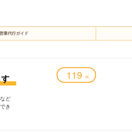
営業代行ガイド
119
探す
件
など
でき