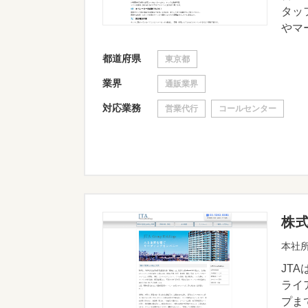
タッ
やマー
都道府県
東京都
業界
通販業界
対応業務
営業代行
コールセンター
株
本社所
JT
ライ
プま