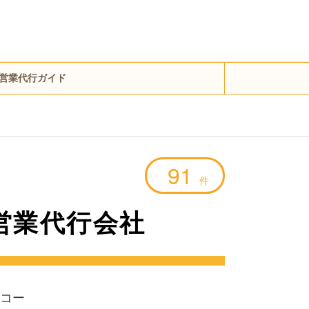
営業代行ガイド
91
件
営業代行会社
コー