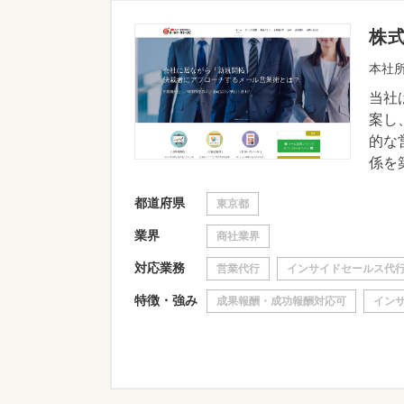
株
本社所
当社
案し
的な
係を築
都道府県
東京都
業界
商社業界
対応業務
営業代行
インサイドセールス代
特徴・強み
成果報酬・成功報酬対応可
イン