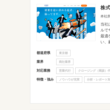
株
本社所
当社
ルで
最適
い、顧
都道府県
東京都
業界
商社業界
対応業務
営業代行
クロージング（商談）
特徴・強み
ノウハウが充実
分析・レポート