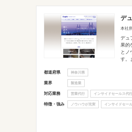
デ
本社所
デュ
果的
とノ
す。ま
都道府県
神奈川県
業界
製造業
対応業務
営業代行
インサイドセールス代
特徴・強み
ノウハウが充実
インサイドセー