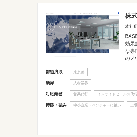
株
本社所
BA
効果
な専
のノウ
都道府県
東京都
業界
人材業界
対応業務
営業代行
インサイドセールス代
特徴・強み
中小企業・ベンチャーに強い
上