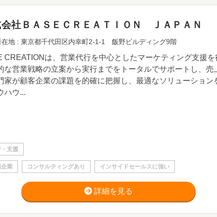
式会社ＢＡＳＥＣＲＥＡＴＩＯＮ ＪＡＰＡＮ
在地 : 東京都千代田区内幸町2-1-1 飯野ビルディング9階
SE CREATIONは、営業代行を中心としたマーケティング支
的な営業戦略の立案から実行までをトータルでサポートし、売
門家が顧客企業の課題を的確に把握し、最適なソリューション
ハウ...
行・支援
場企業
コンサルティングあり
インサイドセールスに強い
詳細を見る