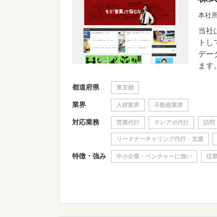
本社所
当社
トし
デー
ます。
都道府県
東京都
業界
人材業界
不動産業界
対応業務
営業代行
テレアポ代行
訪問
リードナーチャリング代行・支援
特徴・強み
中小企業・ベンチャーに強い
従業