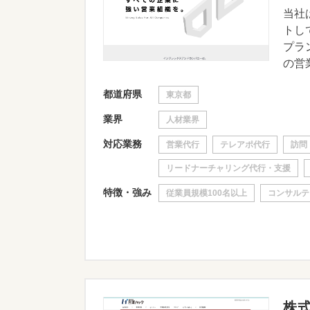
当社
トし
プラ
の営業
都道府県
東京都
業界
人材業界
対応業務
営業代行
テレアポ代行
訪問
リードナーチャリング代行・支援
特徴・強み
従業員規模100名以上
コンサルテ
株