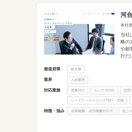
河
本社所
当社
略の
や顧
行だけ
都道府県
栃木県
業界
人材業界
対応業務
営業代行
テレアポ代行
訪問
リードナーチャリング代行・支援
特徴・強み
成果報酬・成功報酬対応可
低コ