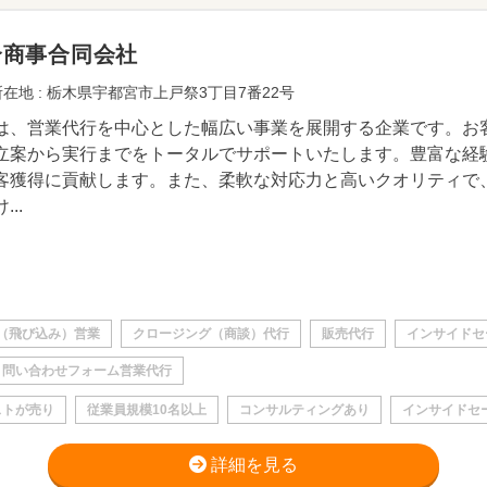
合商事合同会社
在地 : 栃木県宇都宮市上戸祭3丁目7番22号
は、営業代行を中心とした幅広い事業を展開する企業です。お
立案から実行までをトータルでサポートいたします。豊富な経
客獲得に貢献します。また、柔軟な対応力と高いクオリティで
...
（飛び込み）営業
クロージング（商談）代行
販売代行
インサイドセ
問い合わせフォーム営業代行
ストが売り
従業員規模10名以上
コンサルティングあり
インサイドセ
詳細を見る