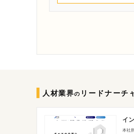
人材業界
リードナーチ
の
イン
本社所