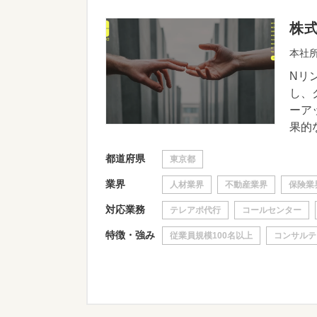
株
本社所
Nリ
し、
ーア
果的な
都道府県
東京都
業界
人材業界
不動産業界
保険業
対応業務
テレアポ代行
コールセンター
特徴・強み
従業員規模100名以上
コンサルテ