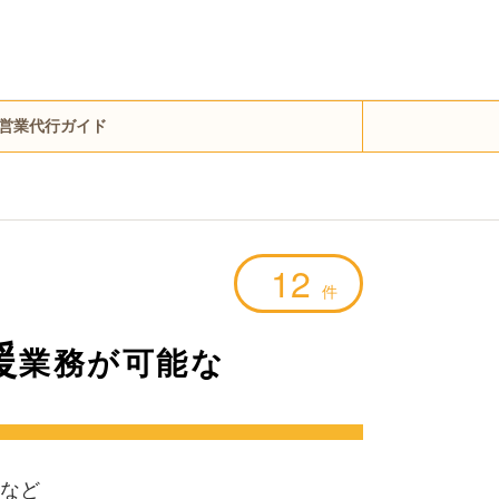
営業代行ガイド
12
件
援
業務が可能な
など