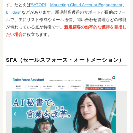
す。たとえば
SATORI
、
Marketing Cloud Account Engagement
、
b→dash
などがあります。新規顧客獲得のサポートが目的のツー
ルで、主にリスト作成やメール送信、問い合わせ管理などの機能
が備わっている点が特徴です。
新規顧客の効率的な獲得を目指し
たい場合
に役立ちます。
SFA（セールスフォース・オートメーション）