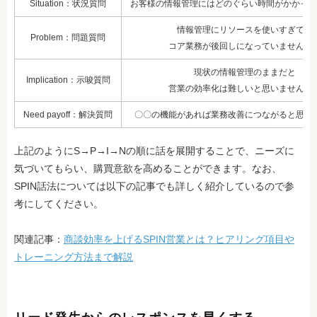
Situation：状況質問
お客様の情報管理にはどのぐらい時間がかかって
情報管理にリソースを使いすぎて、
Problem：問題質問
コア業務が後回しになっていませんか
現状の情報管理のままだと
Implication：示唆質問
営業の効率化は難しいと思いませんか
Need payoff：解決質問
〇〇の機能があれば業務改善につながると思い
上記のようにS→P→I→Nの順に話を展開することで、ニーズに
気づいてもらい、購買意欲を高めることができます。なお、
SPIN話法については以下の記事でも詳しく紹介しているので参
考にしてください。
関連記事：
商談効率を上げるSPIN営業とは？ヒアリング項目や
トレーニング方法まで解説