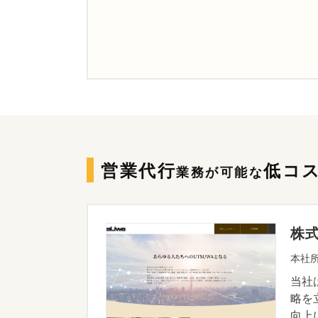
営業代行
低コ
業務が可能な
株
本社所
当社
略を
向上