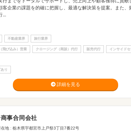
実行までをトータルでサポートし、売上向上や顧客獲得に貢献
顧客企業の課題を的確に把握し、最適な解決策を提案。また、
...
不動産業界
旅行業界
（飛び込み）営業
クロージング（商談）代行
販売代行
インサイドセ
グあり
詳細を見る
合商事合同会社
在地 : 栃木県宇都宮市上戸祭3丁目7番22号