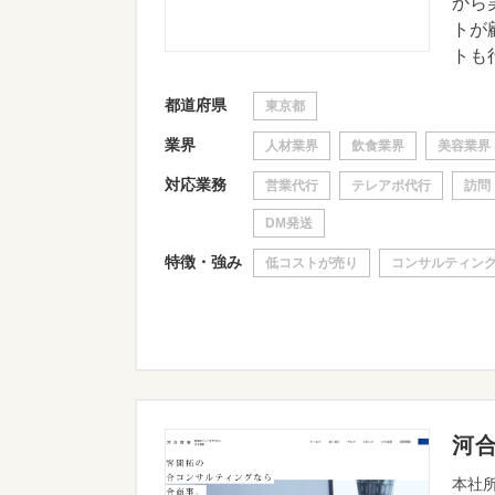
から
トが
トも行
都道府県
東京都
業界
人材業界
飲食業界
美容業界
対応業務
営業代行
テレアポ代行
訪問
DM発送
特徴・強み
低コストが売り
コンサルティン
河
本社所