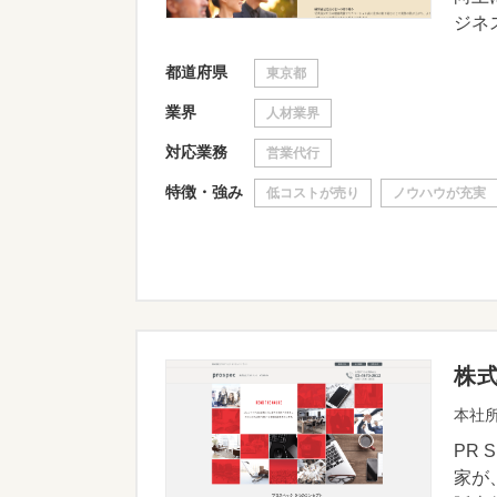
ジネス
都道府県
東京都
業界
人材業界
対応業務
営業代行
特徴・強み
低コストが売り
ノウハウが充実
株
本社所
PR
家が