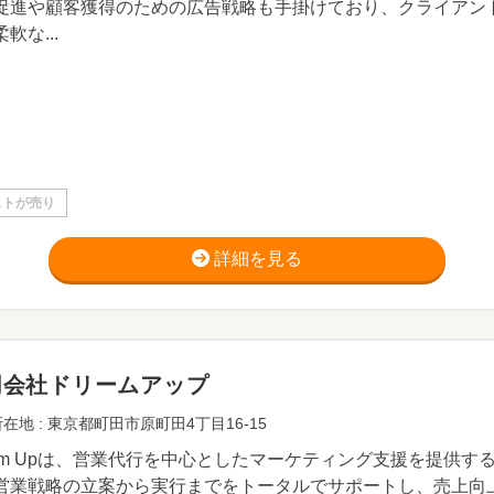
促進や顧客獲得のための広告戦略も手掛けており、クライアン
軟な...
ストが売り
詳細を見る
同会社ドリームアップ
在地 : 東京都町田市原町田4丁目16-15
eam Upは、営業代行を中心としたマーケティング支援を提供
営業戦略の立案から実行までをトータルでサポートし、売上向