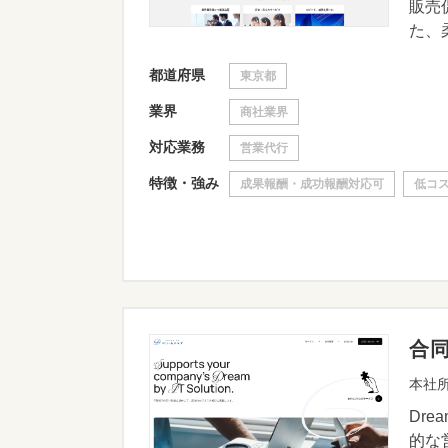
販売
た、柔
都道府県
東京都
業界
商社業界
対応業務
営業代行
特徴・強み
成果報酬・成功報酬対応可
低コ
合
本社所
Dr
的な