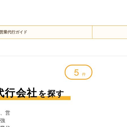
営業代行ガイド
5
件
代行会社
を探す
、営
強