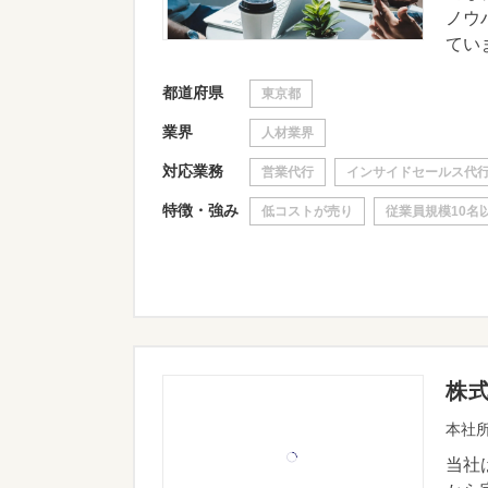
ノウ
ていま
都道府県
東京都
業界
人材業界
対応業務
営業代行
インサイドセールス代
特徴・強み
低コストが売り
従業員規模10名
株
本社所
当社