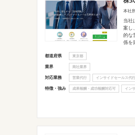
株
本社所
当社
案し
的な
係を築
都道府県
東京都
業界
商社業界
対応業務
営業代行
インサイドセールス代
特徴・強み
成果報酬・成功報酬対応可
イン