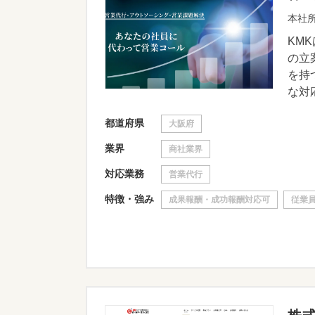
本社所
KM
の立
を持
な対応
都道府県
大阪府
業界
商社業界
対応業務
営業代行
特徴・強み
成果報酬・成功報酬対応可
従業員