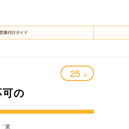
営業代行ガイド
25
件
応可の
「業