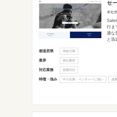
セ
本社所
Sa
行ま
適な
と迅速
都道府県
神奈川県
業界
商社業界
対応業務
営業代行
特徴・強み
中小企業・ベンチャーに強い
成