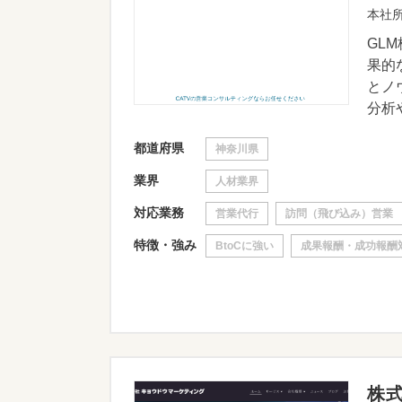
本社所
GL
果的
とノ
分析や
都道府県
神奈川県
業界
人材業界
対応業務
営業代行
訪問（飛び込み）営業
特徴・強み
BtoCに強い
成果報酬・成功報酬
株