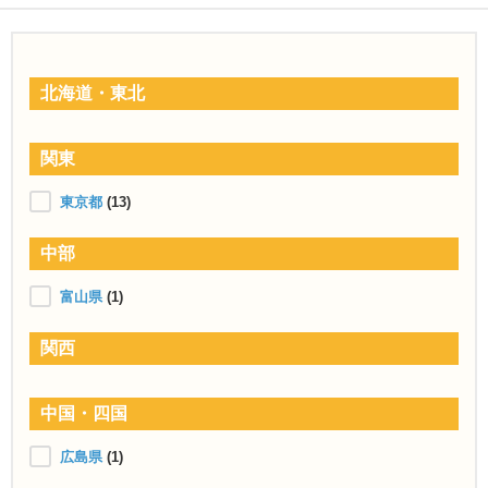
北海道・東北
関東
東京都
(13)
中部
富山県
(1)
関西
中国・四国
広島県
(1)