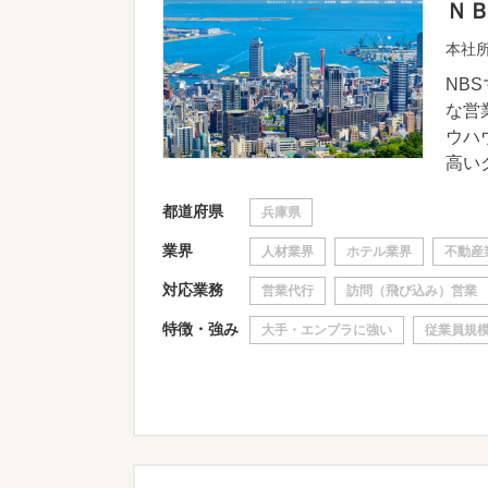
Ｎ
本社所
NB
な営
ウハ
高いク
都道府県
兵庫県
業界
人材業界
ホテル業界
不動産
対応業務
営業代行
訪問（飛び込み）営業
特徴・強み
大手・エンプラに強い
従業員規模