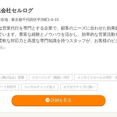
式会社セルログ
在地 : 東京都千代田区平河町1-6-15
は営業代行を専門とする企業で、顧客のニーズに合わせた効果
ています。豊富な経験とノウハウを活かし、効率的な営業活動
柔軟な対応力と高度な専門知識を持つスタッフが、お客様のビ
...
（飛び込み）営業
クロージング（商談）代行
インサイドセールス代行・
ポート対応可
コンサルティングあり
エグゼクティブに強い
詳細を見る