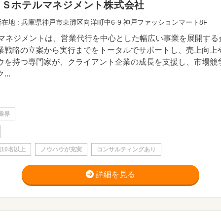
ＢＳホテルマネジメント株式会社
在地 : 兵庫県神戸市東灘区向洋町中6-9 神戸ファッションマート8F
Sマネジメントは、営業代行を中心とした幅広い事業を展開す
業戦略の立案から実行までをトータルでサポートし、売上向上
ウを持つ専門家が、クライアント企業の成長を支援し、市場競
...
業界
10名以上
ノウハウが充実
コンサルティングあり
詳細を見る