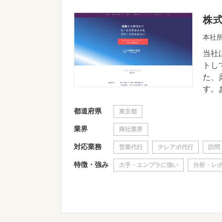
株
本社所
当社
トし
た、
す。お
都道府県
東京都
業界
商社業界
対応業務
営業代行
テレアポ代行
訪問
特徴・強み
大手・エンプラに強い
分析・レ