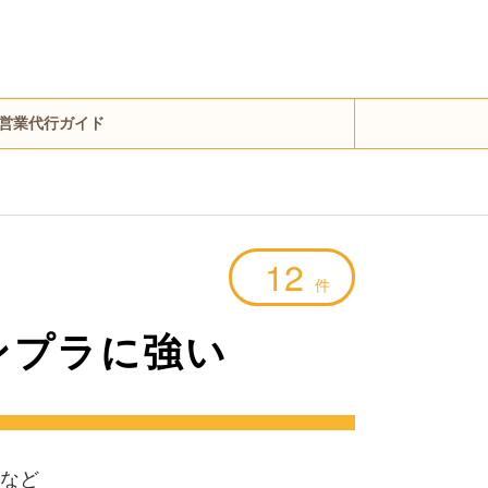
営業代行ガイド
12
件
ンプラに強い
など