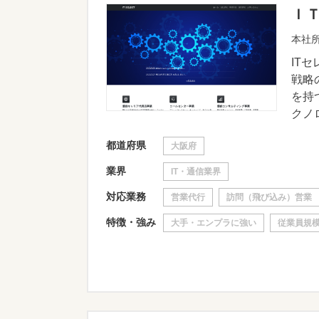
Ｉ
本社所
IT
戦略
を持
クノロ
都道府県
大阪府
業界
IT・通信業界
対応業務
営業代行
訪問（飛び込み）営業
特徴・強み
大手・エンプラに強い
従業員規模