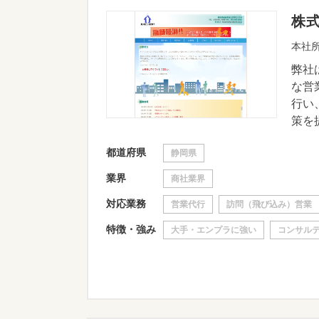
株
本社所
弊社
な営
行い
策を提
都道府県
静岡県
業界
商社業界
対応業務
営業代行
訪問（飛び込み）営業
特徴・強み
大手・エンプラに強い
コンサル