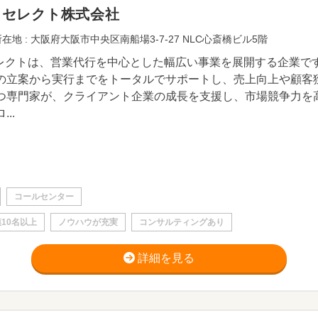
Ｔセレクト株式会社
在地 : 大阪府大阪市中央区南船場3-7-27 NLC心斎橋ビル5階
セレクトは、営業代行を中心とした幅広い事業を展開する企業で
の立案から実行までをトータルでサポートし、売上向上や顧客
つ専門家が、クライアント企業の成長を支援し、市場競争力を
...
コールセンター
10名以上
ノウハウが充実
コンサルティングあり
詳細を見る