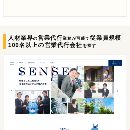
人材業界
営業代行
従業員規模
の
業務が可能で
100名以上の
営業代行会社
を探す