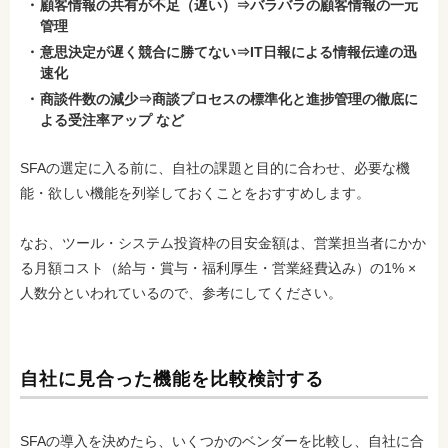
顧客情報の共有が不足（遅い）⇒バラバラの顧客情報の一元
管理
意思決定が遅く競合に勝てない⇒IT日報による情報伝達の迅
速化
商談件数の減少⇒商談プロセスの標準化と進捗管理の徹底に
よる受注率アップ など
SFAの選定に入る前に、自社の課題と目的に合わせ、必要な機
能・欲しい機能を列挙しておくことをおすすめします。
なお、ツール・システム投資枠の目安金額
は、営業担当者にかか
る月額コスト（給与・賞与・福利厚生・営業経費込み）の1% ×
人数分といわれているので、参考にしてください。
自社に見合った機能を比較検討する
SFAの導入を決めたら、いくつかのベンダーを比較
し、自社に合